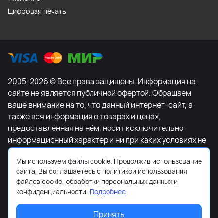
Цифровая печать
2005-2026 © Все права защищены. Информация на
сайте не является публичной офертой. Обращаем
ваше внимание на то, что данный интернет-сайт, а
также вся информация о товарах и ценах,
предоставленная на нём, носит исключительно
информационный характер и ни при каких условиях не
является публичной офертой, определяемой
Мы используем файлы cookie. Продолжив использование
положениями Статьи 437 Гражданского кодекса
сайта, Вы соглашаетесь с политикой использования
Российской Федерации. Для получения подробной
файлов cookie, обработки персональных данных и
информации о наличии и стоимости указанных
конфиденциальности.
Подробнее
товаров и (или) услуг, пожалуйста, обращайтесь к
менеджеру сайта с помощью специальной формы
Принять