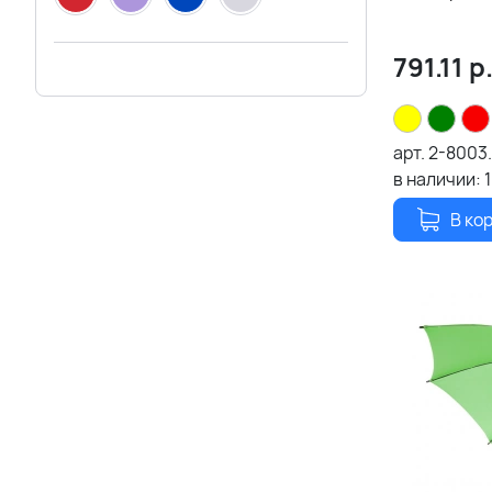
791.11
р
арт.
2-8003
в наличии:
В ко