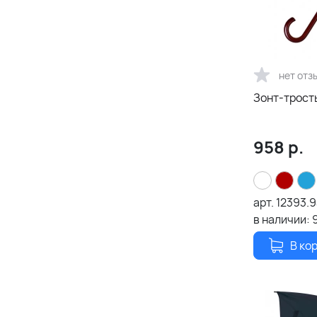
нет отз
Зонт-трость
958
р.
арт.
12393.9
в наличии:
В ко