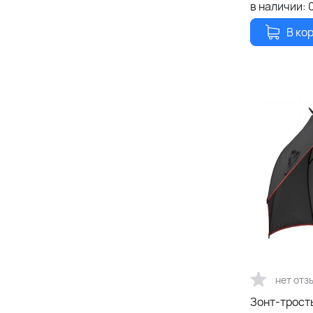
в наличии:
В ко
нет отз
Зонт-трост