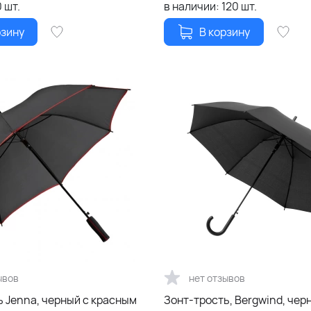
0
шт.
в наличии:
120
шт.
рзину
В корзину
ывов
нет отзывов
ь Jenna, черный с красным
Зонт-трость, Bergwind, чер