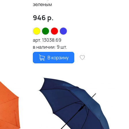
зеленым
946
р.
арт.
13038.69
в наличии:
9
шт.
В корзину