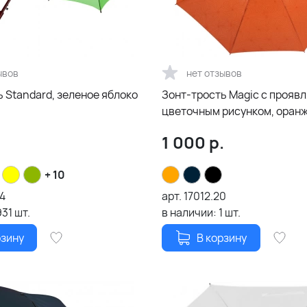
ывов
нет отзывов
 Standard, зеленое яблоко
Зонт-трость Magic с проя
цветочным рисунком, оран
1 000
р.
+ 10
4
арт.
17012.20
931
шт.
в наличии:
1
шт.
рзину
В корзину