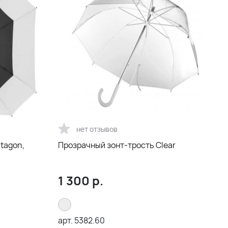
нет отзывов
tagon,
Прозрачный зонт-трость Clear
1 300
р.
арт.
5382.60