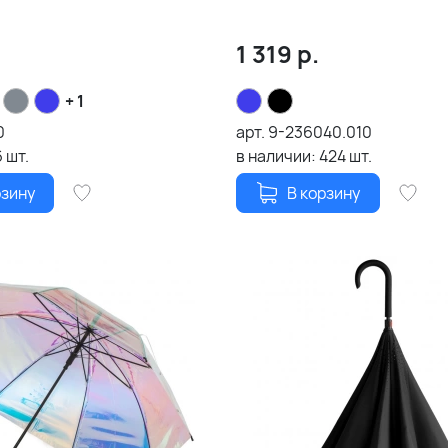
1 319
р.
+ 1
0
арт.
9-236040.010
6
шт.
в наличии:
424
шт.
рзину
В корзину