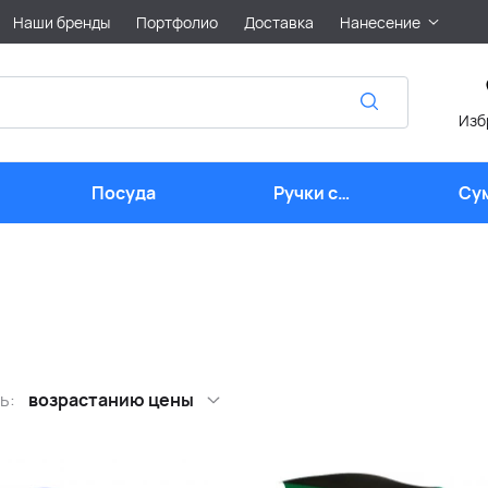
Наши бренды
Портфолио
Доставка
Нанесение
Изб
Посуда
Ручки с
Су
логотипом
ь:
возрастанию цены