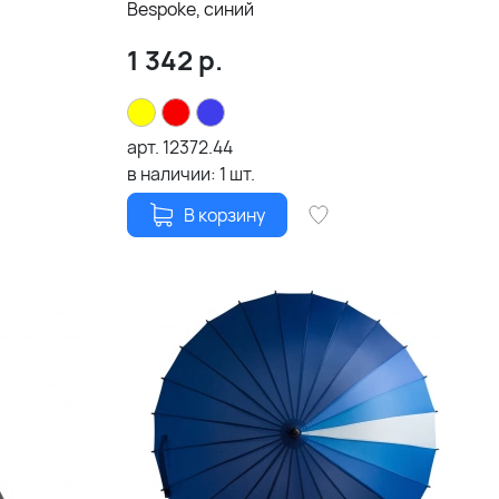
Bespoke, синий
1 342
р.
арт.
12372.44
в наличии:
1
шт.
В корзину