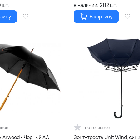
0
шт.
в наличии:
2112
шт.
рзину
В корзину
ывов
нет отзывов
ь Arwood - Черный AA
Зонт-трость Unit Wind, син