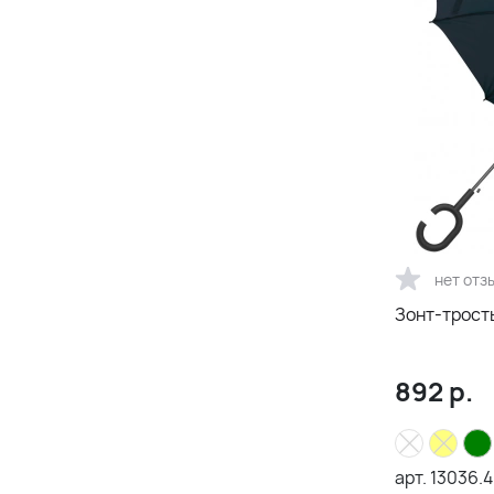
нет отз
Зонт-трост
892
р.
арт.
13036.