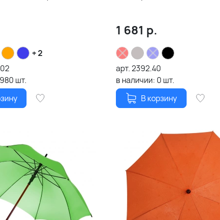
.
1 681
р.
+ 2
.02
арт.
2392.40
1980
шт.
в наличии:
0
шт.
рзину
В корзину