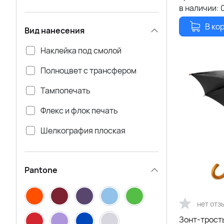
в наличии:
В ко
Вид нанесения
Наклейка под смолой
Полноцвет с трансфером
Тампопечать
Флекс и флок печать
Шелкография плоская
Шелкография с
термотрансфером
Pantone
нет отз
Зонт-трост