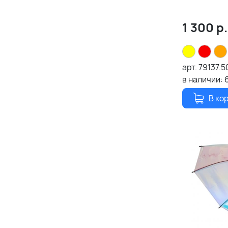
1 300
р.
арт.
79137.5
в наличии:
В ко