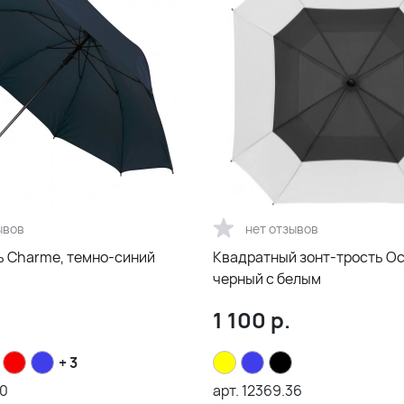
ывов
нет отзывов
ь Charme, темно-синий
Квадратный зонт-трость Oc
черный с белым
1 100
р.
+ 3
40
арт.
12369.36