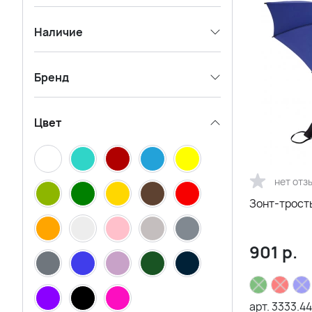
Наличие
Бренд
Цвет
нет отз
Зонт-трость
901
р.
арт.
3333.44