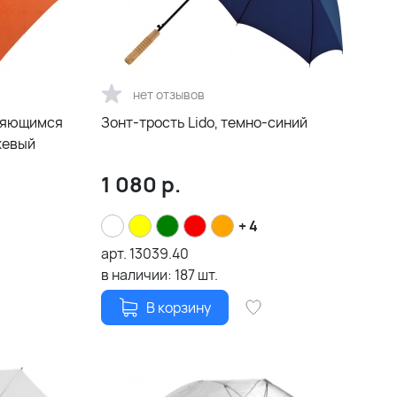
нет отзывов
вляющимся
Зонт-трость Lido, темно-синий
жевый
1 080
р.
+ 4
арт.
13039.40
в наличии:
187
шт.
В корзину