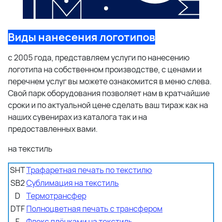
Виды нанесения логотипов
с 2005 года, представляем услуги по нанесению
логотипа на собственном производстве, с ценами и
перечнем услуг вы можете ознакомится в меню слева.
Свой парк оборудования позволяет нам в кратчайшие
сроки и по актуальной цене сделать ваш тираж как на
наших сувенирах из каталога так и на
предоставленных вами.
на текстиль
SHT
Трафаретная печать по текстилю
SB2
Сублимация на текстиль
D
Термотрансфер
DTF
Полноцветная печать с трансфером
F
Флекс плёнками на текстиль