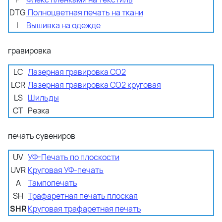
DTG
Полноцветная печать на ткани
I
Вышивка на одежде
гравировка
LC
Лазерная гравировка CO2
LCR
Лазерная гравировка CO2 круговая
LS
Шильды
CT
Резка
печать сувениров
UV
УФ-Печать по плоскости
UVR
Круговая УФ-печать
A
Тампопечать
SH
Трафаретная печать плоская
SHR
Круговая трафаретная печать