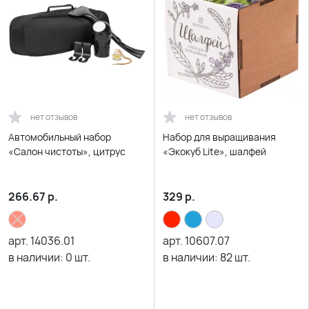
нет отзывов
нет отзывов
Автомобильный набор
Набор для выращивания
«Салон чистоты», цитрус
«Экокуб Lite», шалфей
266.67
р.
329
р.
арт.
14036.01
арт.
10607.07
в наличии:
0
шт.
в наличии:
82
шт.