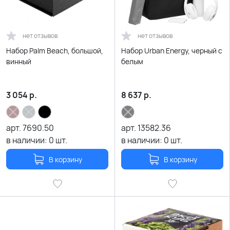
нет отзывов
нет отзывов
Набор Palm Beach, большой,
Набор Urban Energy, черный с
винный
белым
3 054
р.
8 637
р.
арт.
7690.50
арт.
13582.36
в наличии:
0
шт.
в наличии:
0
шт.
В корзину
В корзину