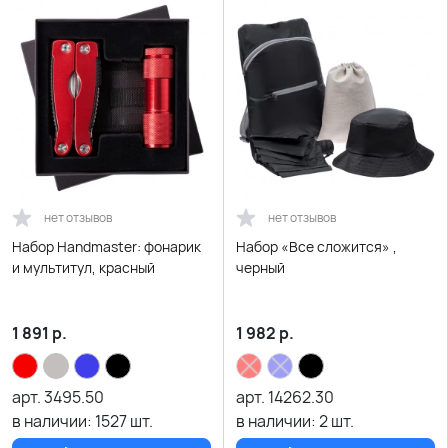
нет отзывов
нет отзывов
Набор Handmaster: фонарик
Набор «Все сложится» ,
и мультитул, красный
черный
1 891
р.
1 982
р.
арт.
3495.50
арт.
14262.30
в наличии:
1527
шт.
в наличии:
2
шт.