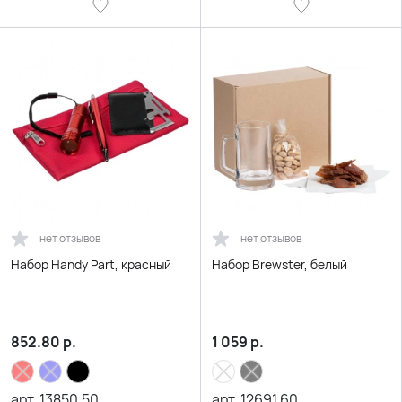
нет отзывов
нет отзывов
Набор Handy Part, красный
Набор Brewster, белый
852.80
р.
1 059
р.
арт.
13850.50
арт.
12691.60