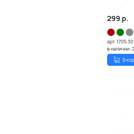
299
р.
арт.
1705.30
в наличии:
В ко