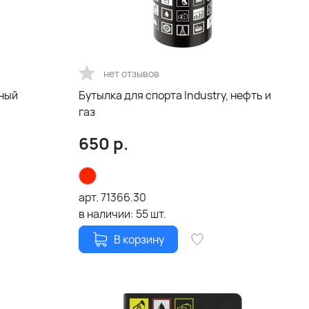
нет отзывов
рный
Бутылка для спорта Industry, нефть и
газ
650
р.
арт.
71366.30
в наличии:
55
шт.
В корзину