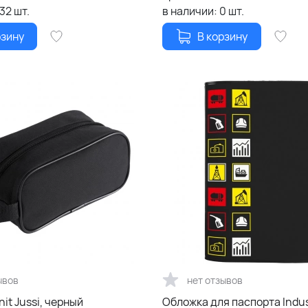
132
шт.
в наличии:
0
шт.
рзину
В корзину
ывов
нет отзывов
it Jussi, черный
Обложка для паспорта Indus