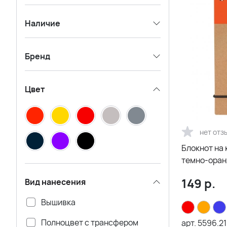
Наличие
Бренд
Цвет
нет отз
Блокнот на 
темно-ора
149
р.
Вид нанесения
Вышивка
Полноцвет с трансфером
арт.
5596.21