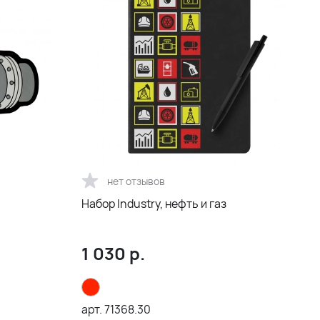
нет отзывов
Набор Industry, нефть и газ
1 030
р.
арт.
71368.30