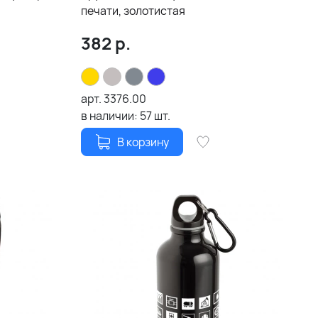
печати, золотистая
382
р.
арт.
3376.00
в наличии:
57
шт.
В корзину