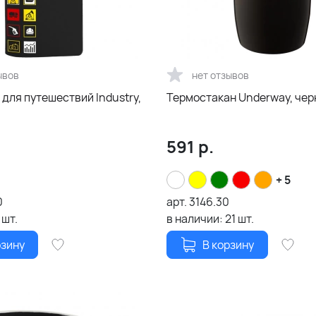
ывов
нет отзывов
для путешествий Industry,
Термостакан Underway, че
591
р.
+ 5
0
арт.
3146.30
шт.
в наличии:
21
шт.
рзину
В корзину