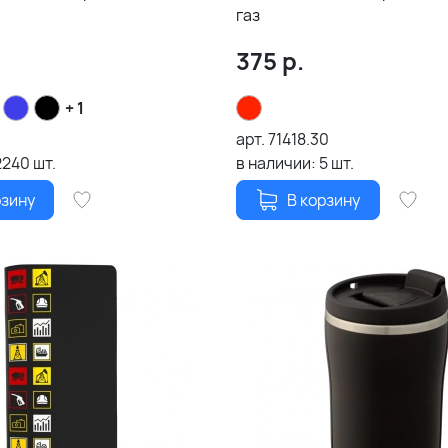
газ
375
р.
+ 1
арт.
71418.30
2240
шт.
в наличии:
5
шт.
рзину
В корзину