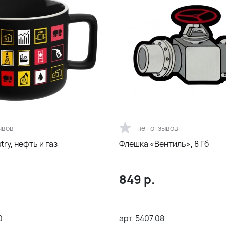
ывов
нет отзывов
try, нефть и газ
Флешка «Вентиль», 8 Гб
849
р.
0
арт.
5407.08