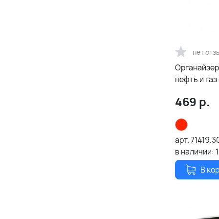
нет отз
Органайзер 
нефть и газ
469
р.
арт.
71419.3
в наличии:
1
В ко