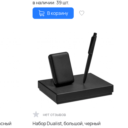
в наличии:
39
шт.
В корзину
нет отзывов
расный
Набор Dualist, большой, черный