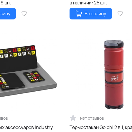
39
шт.
в наличии:
25
шт.
рзину
В корзину
ывов
нет отзывов
х аксессуаров Industry,
Термостакан Golchi 2 в 1, к