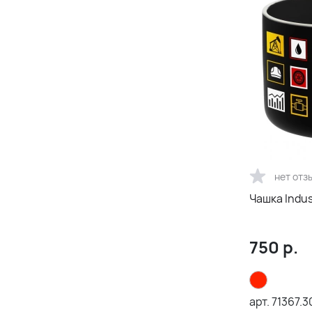
нет отз
Чашка Indus
750
р.
арт.
71367.3