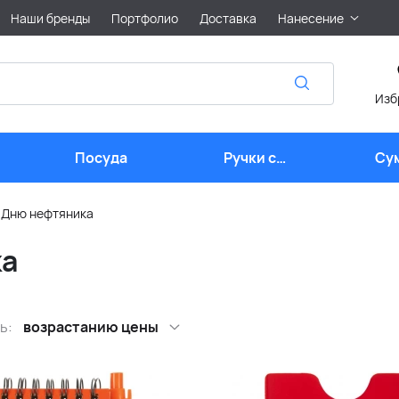
Наши бренды
Портфолио
Доставка
Нанесение
Изб
Посуда
Ручки с
Су
логотипом
 Дню нефтяника
ка
ь:
возрастанию цены