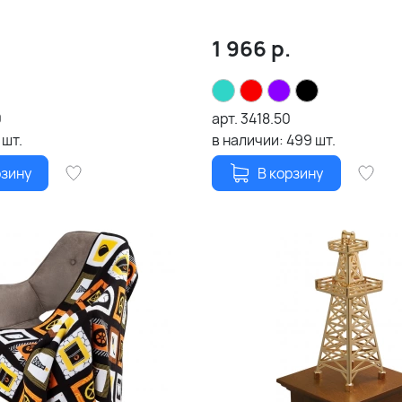
1 966
р.
0
арт.
3418.50
шт.
в наличии:
499
шт.
рзину
В корзину