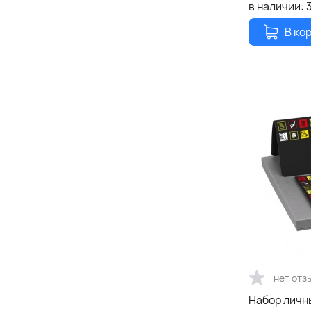
в наличии:
В ко
нет отз
Набор личны