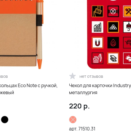
ывов
нет отзывов
кольцах Eco Note с ручкой,
Чехол для карточки Industry
нжевый
металлургия
220
р.
арт.
71510.31