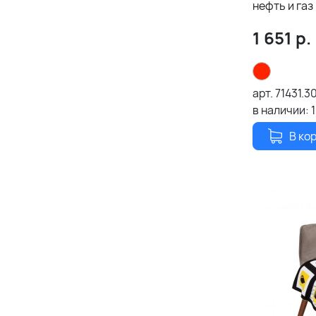
нефть и газ
1 651
р.
арт.
71431.3
в наличии:
1
В ко