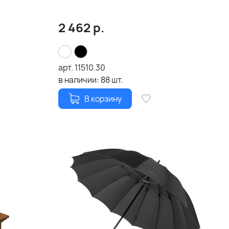
2 462
р.
арт.
11510.30
в наличии:
88
шт.
В корзину