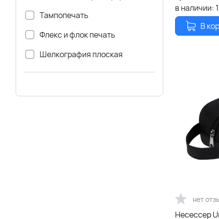
в наличии:
Тампопечать
В ко
Флекс и флок печать
Шелкография плоская
нет отз
Несессер Un