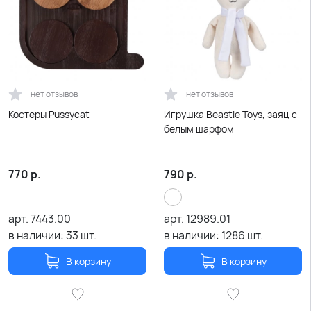
нет отзывов
нет отзывов
Костеры Pussycat
Игрушка Beastie Toys, заяц с
белым шарфом
770
р.
790
р.
арт.
7443.00
арт.
12989.01
в наличии:
33
шт.
в наличии:
1286
шт.
В корзину
В корзину