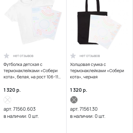
нет отзывов
нет отзывов
Футболка детская с
Холщовая сумка с
термонаклейками «Собери
термонаклейками «Собери
кота», белая, на рост 106-116
кота», черная
см (6 лет)
1 320
р.
1 320
р.
арт.
71560.603
арт.
71561.30
в наличии:
0
шт.
в наличии:
0
шт.