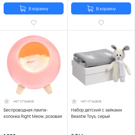
В корзину
В корзину
нет отзывов
нет отзывов
Беспроводная лампа-
Набор детский с зайками
колонка Right Meow, розовая
Beastie Toys, серый