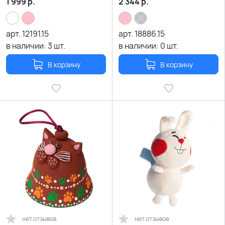
1 999
р.
2 344
р.
арт.
12191.15
арт.
18886.15
в наличии:
3
шт.
в наличии:
0
шт.
В корзину
В корзину
нет отзывов
нет отзывов