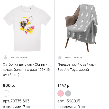
нет отзывов
нет отзывов
Футболка детская «Обними
Плед детский с зайками
кота», белая, на рост 106-116
Beastie Toys, серый
см (6 лет)
900
р.
1 147
р.
арт.
70375.603
арт.
15989.15
в наличии:
7
шт.
в наличии:
0
шт.