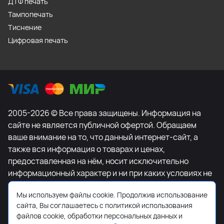
ДТФ печать
Тампопечать
Тиснение
Цифровая печать
2005-2026 © Все права защищены. Информация на
сайте не является публичной офертой. Обращаем
ваше внимание на то, что данный интернет-сайт, а
также вся информация о товарах и ценах,
предоставленная на нём, носит исключительно
информационный характер и ни при каких условиях не
является публичной офертой, определяемой
Мы используем файлы cookie. Продолжив использование
положениями Статьи 437 Гражданского кодекса
сайта, Вы соглашаетесь с политикой использования
Российской Федерации. Для получения подробной
файлов cookie, обработки персональных данных и
информации о наличии и стоимости указанных