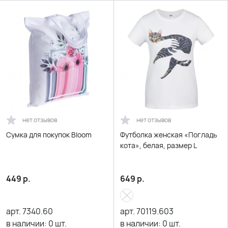
нет отзывов
нет отзывов
Сумка для покупок Bloom
Футболка женская «Погладь
кота», белая, размер L
449
р.
649
р.
арт.
7340.60
арт.
70119.603
в наличии:
0
шт.
в наличии:
0
шт.