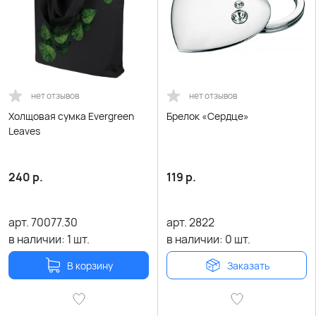
нет отзывов
нет отзывов
Холщовая сумка Evergreen
Брелок «Сердце»
Leaves
240
р.
119
р.
арт.
70077.30
арт.
2822
в наличии:
1
шт.
в наличии:
0
шт.
В корзину
Заказать