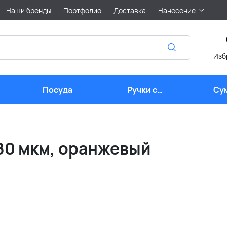
Наши бренды
Портфолио
Доставка
Нанесение
Изб
Посуда
Ручки с
Су
логотипом
 80 мкм, оранжевый