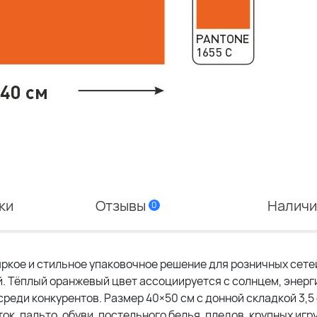
ки
Отзывы
Налич
0
 яркое и стильное упаковочное решение для розничных сете
. Тёплый оранжевый цвет ассоциируется с солнцем, энерг
реди конкурентов. Размер 40×50 см с донной складкой 3,5
ок, пальто, обуви, постельного белья, пледов, крупных игр