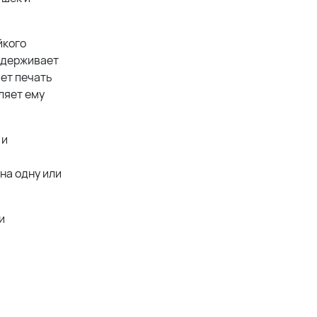
йкого
выдерживает
ет печать
ляет ему
 и
на одну или
и