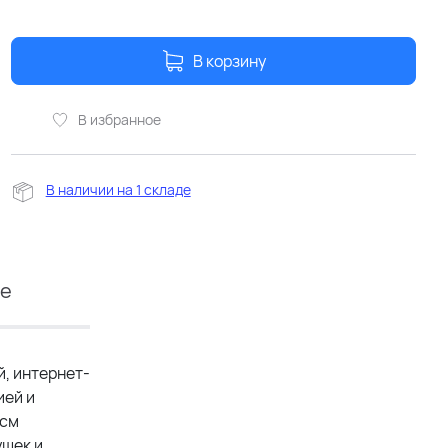
В корзину
В избранное
В наличии на 1 складе
ие
й, интернет-
ией и
 см
ушек и