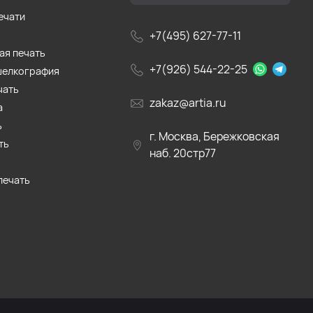
ечати
+7(495) 627-77-11
ая печать
+7(926) 544-22-25
шелкография
чать
zakaz@artia.ru
а
ь
г. Москва, Бережковская
ть
наб. 20стр77
печать