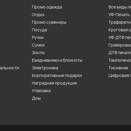
Промо одежда
Все виды п
Отдых
УФ-Печать
Промо сувениры
Трафаретн
Посуда
Круговая 
Ручки
УФ-ДТФ пе
Сумки
Гравировк
Зонты
ДТФ печат
Ежедневники и блокноты
Тампопеча
иальности
Электроника
Тиснение
Корпоративные подарки
Цифровая 
Наградная продукция
Упаковка
Дом