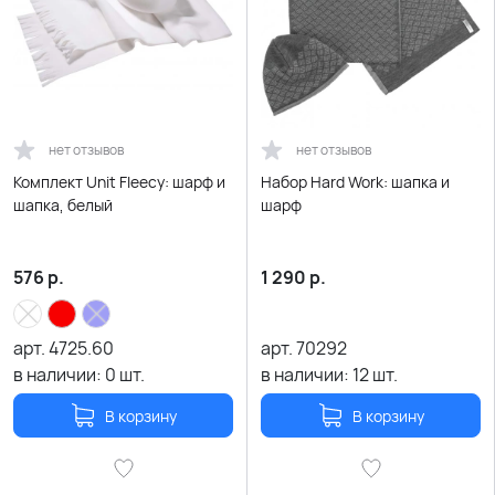
нет отзывов
нет отзывов
Комплект Unit Fleecy: шарф и
Набор Hard Work: шапка и
шапка, белый
шарф
576
р.
1 290
р.
арт.
4725.60
арт.
70292
в наличии:
0
шт.
в наличии:
12
шт.
В корзину
В корзину