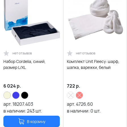
нет отзывов
нет отзывов
Набор Cordelia, синий,
Комплект Unit Fleecy: шарф,
размер L/XL
шапка, варежки, белый
6 024
р.
722
р.
арт.
18207.403
арт.
4726.60
в наличии:
243
шт.
в наличии:
0
шт.
В корзину