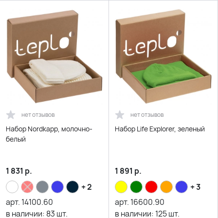
нет отзывов
нет отзывов
Набор Nordkapp, молочно-
Набор Life Explorer, зеленый
белый
1 831
р.
1 891
р.
+ 2
+ 3
арт.
14100.60
арт.
16600.90
в наличии:
83
шт.
в наличии:
125
шт.