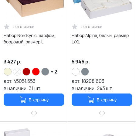
нет отзывов
нет отзывов
Набор Nordkyn с шарфом,
Набор Alpine, белый, размер
бордовый, размер L
L/XL
3 427
р.
5 946
р.
+ 2
арт.
45051.553
арт.
18208.603
в наличии:
31
шт.
в наличии:
243
шт.
В корзину
В корзину