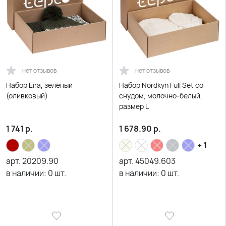
нет отзывов
нет отзывов
Набор Eira, зеленый
Набор Nordkyn Full Set со
(оливковый)
снудом, молочно-белый,
размер L
1 741
р.
1 678.90
р.
+ 1
арт.
20209.90
арт.
45049.603
в наличии:
0
шт.
в наличии:
0
шт.