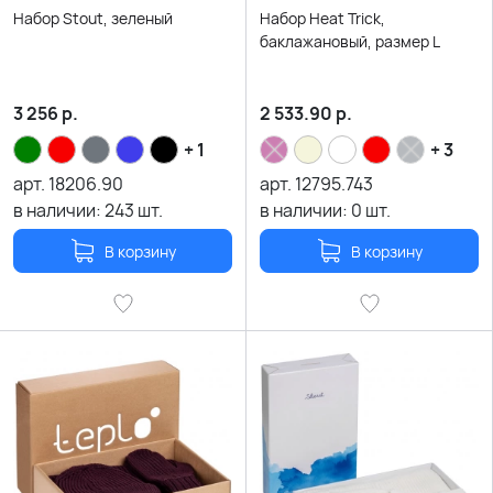
Набор Stout, зеленый
Набор Heat Trick,
баклажановый, размер L
3 256
р.
2 533.90
р.
+ 1
+ 3
арт.
18206.90
арт.
12795.743
в наличии:
243
шт.
в наличии:
0
шт.
В корзину
В корзину