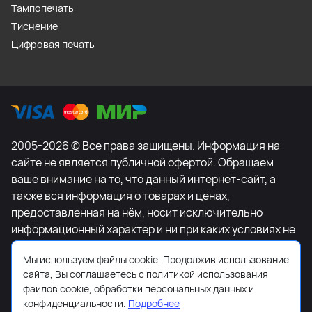
Тампопечать
Тиснение
Цифровая печать
2005-2026 © Все права защищены. Информация на
сайте не является публичной офертой. Обращаем
ваше внимание на то, что данный интернет-сайт, а
также вся информация о товарах и ценах,
предоставленная на нём, носит исключительно
информационный характер и ни при каких условиях не
является публичной офертой, определяемой
Мы используем файлы cookie. Продолжив использование
положениями Статьи 437 Гражданского кодекса
сайта, Вы соглашаетесь с политикой использования
Российской Федерации. Для получения подробной
файлов cookie, обработки персональных данных и
информации о наличии и стоимости указанных
конфиденциальности.
Подробнее