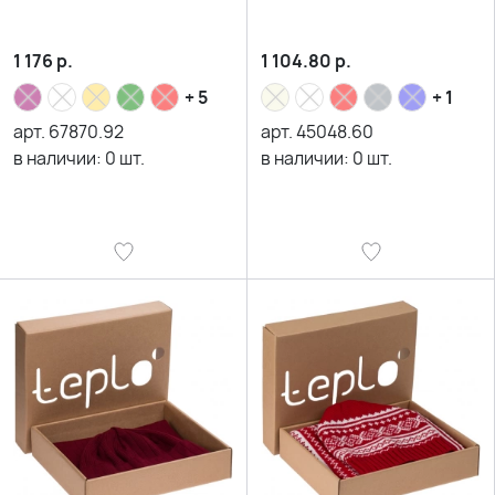
1 176
р.
1 104.80
р.
+ 5
+ 1
арт.
67870.92
арт.
45048.60
в наличии:
0
шт.
в наличии:
0
шт.