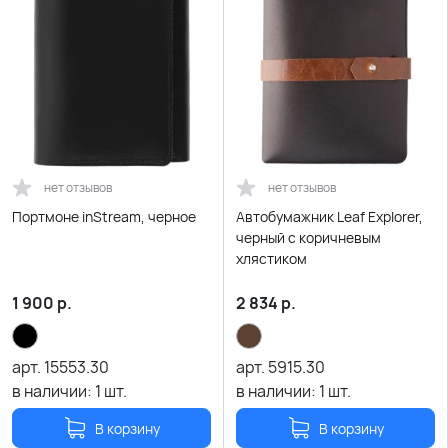
нет отзывов
нет отзывов
Портмоне inStream, черное
Автобумажник Leaf Explorer,
черный с коричневым
хлястиком
1 900
р.
2 834
р.
арт.
15553.30
арт.
5915.30
в наличии:
1
шт.
в наличии:
1
шт.
В корзину
В корзину