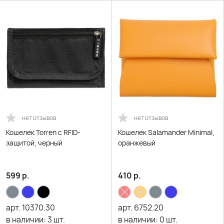
нет отзывов
нет отзывов
Кошелек Torren с RFID-
Кошелек Salamander Minimal,
защитой, черный
оранжевый
599
р.
410
р.
арт.
10370.30
арт.
6752.20
в наличии:
3
шт.
в наличии:
0
шт.