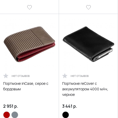
нет отзывов
нет отзывов
Портмоне inCase, серое с
Портмоне reCover с
бордовым
аккумулятором 4000 мАч,
черное
2 951
р.
3 441
р.