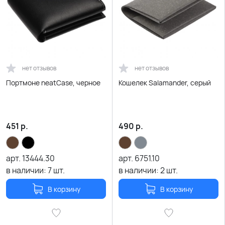
нет отзывов
нет отзывов
Портмоне neatCase, черное
Кошелек Salamander, серый
451
р.
490
р.
арт.
13444.30
арт.
6751.10
в наличии:
7
шт.
в наличии:
2
шт.
В корзину
В корзину