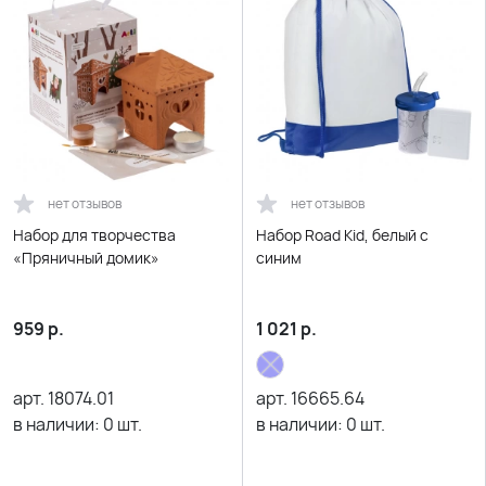
нет отзывов
нет отзывов
Набор для творчества
Набор Road Kid, белый с
«Пряничный домик»
синим
959
р.
1 021
р.
арт.
18074.01
арт.
16665.64
в наличии:
0
шт.
в наличии:
0
шт.