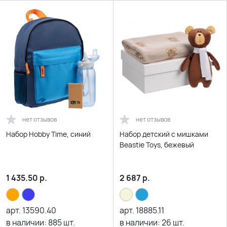
нет отзывов
нет отзывов
Набор Hobby Time, синий
Набор детский с мишками
Beastie Toys, бежевый
1 435.50
р.
2 687
р.
арт.
13590.40
арт.
18885.11
в наличии:
885
шт.
в наличии:
26
шт.