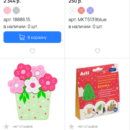
2 344
р.
250
р.
арт.
18886.15
арт.
MKT5139blue
в наличии:
0
шт.
в наличии:
0
шт.
В корзину
нет отзывов
нет отзывов