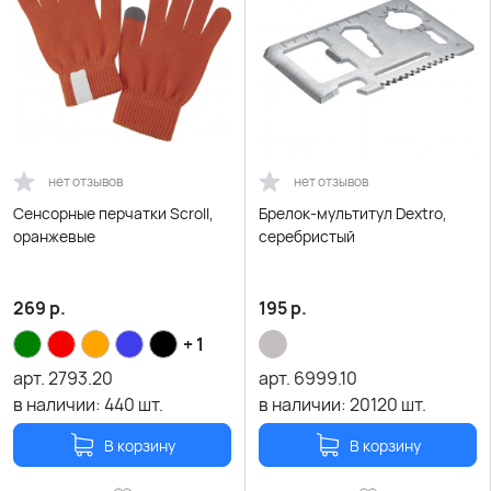
нет отзывов
нет отзывов
Сенсорные перчатки Scroll,
Брелок-мультитул Dextro,
оранжевые
серебристый
269
р.
195
р.
+ 1
арт.
2793.20
арт.
6999.10
в наличии:
440
шт.
в наличии:
20120
шт.
В корзину
В корзину