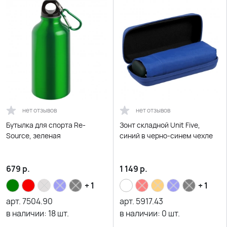
нет отзывов
нет отзывов
Бутылка для спорта Re-
Зонт складной Unit Five,
Source, зеленая
синий в черно-синем чехле
679
р.
1 149
р.
+ 1
+ 1
арт.
7504.90
арт.
5917.43
в наличии:
18
шт.
в наличии:
0
шт.