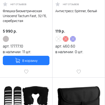
нет отзывов
нет отзывов
Флешка биометрическая
Антистресс Spinner, белый
Uniscend Tactum Fast, 32 Гб,
серебристая
5 990
р.
119
р.
арт.
17777.10
арт.
460.60
в наличии:
11
шт.
в наличии:
0
шт.
В корзину