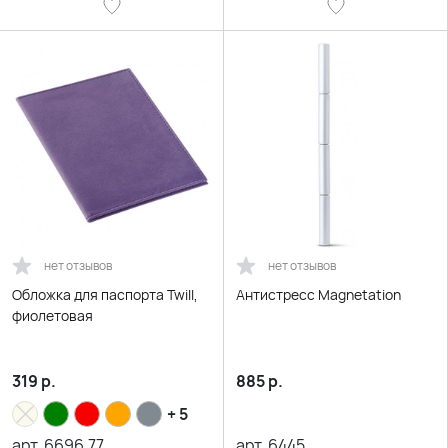
нет отзывов
нет отзывов
Обложка для паспорта Twill,
Антистресс Magnetation
фиолетовая
319
р.
885
р.
+ 5
арт.
6696.77
арт.
6445