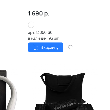
1 690
р.
арт.
13056.60
в наличии:
93
шт.
В корзину