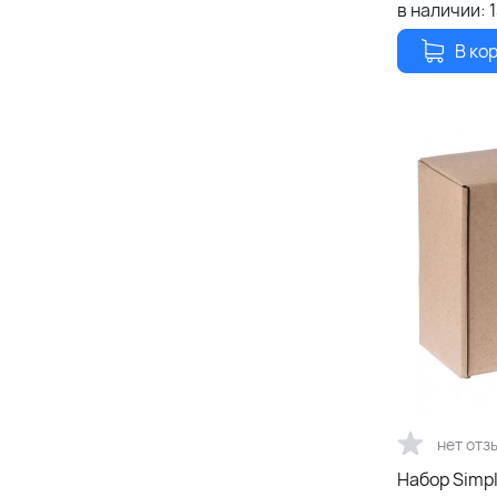
в наличии:
В ко
нет отз
Набор Simpl