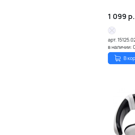
1 099
р.
арт.
15125.0
в наличии:
В ко