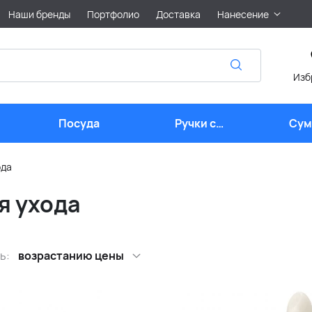
Наши бренды
Портфолио
Доставка
Нанесение
Изб
Посуда
Ручки с
Сум
логотипом
лого
ода
я ухода
ь:
возрастанию цены