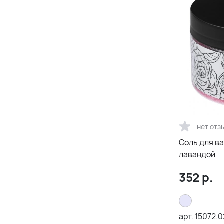
нет отз
Соль для ва
лавандой
352
р.
арт.
15072.0