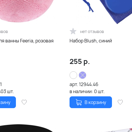
ывов
нет отзывов
я ванны Feeria, розовая
Набор Blush, синий
255
р.
1
арт.
12944.46
403
шт.
в наличии:
0
шт.
рзину
В корзину