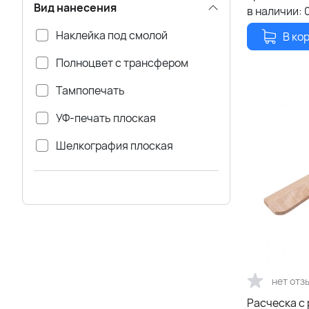
Вид нанесения
в наличии:
Наклейка под смолой
В ко
Полноцвет с трансфером
Тампопечать
УФ-печать плоская
Шелкография плоская
нет отз
Расческа с 