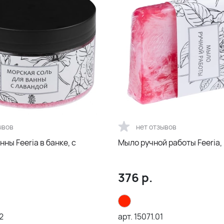
ывов
нет отзывов
нны Feeria в банке, с
Мыло ручной работы Feeria,
376
р.
2
арт.
15071.01