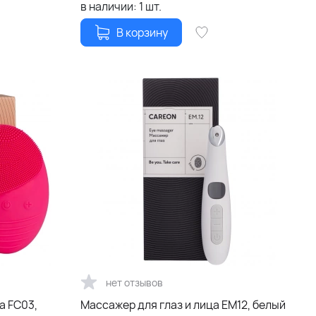
в наличии:
1
шт.
В корзину
нет отзывов
а FC03,
Массажер для глаз и лица EM12, белый