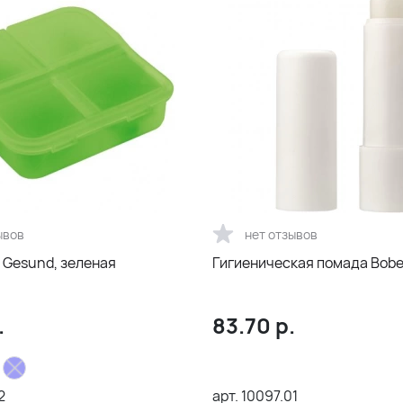
ывов
нет отзывов
 Gesund, зеленая
Гигиеническая помада Bobe
.
83.70
р.
2
арт.
10097.01