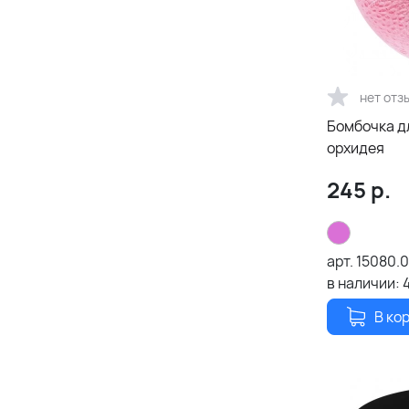
нет отз
Бомбочка дл
орхидея
245
р.
арт.
15080.0
в наличии:
В ко