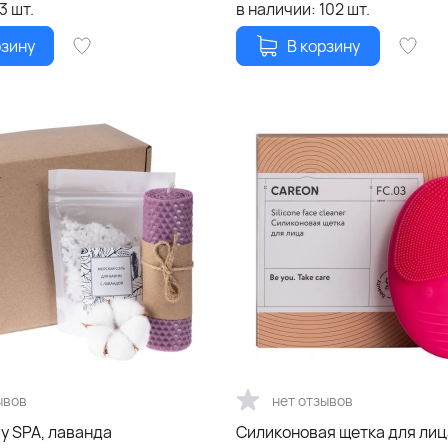
13
шт.
в наличии:
102
шт.
рзину
В корзину
ывов
нет отзывов
y SPA, лаванда
Силиконовая щетка для лиц