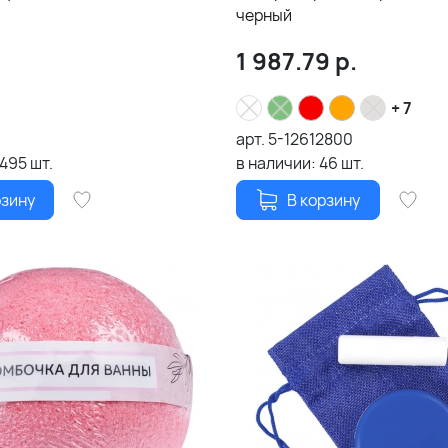
черный
1 987.79
р.
+ 7
арт.
5-12612800
1495
шт.
в наличии:
46
шт.
рзину
В корзину