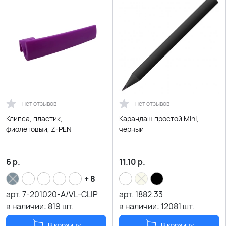
нет отзывов
нет отзывов
Клипса, пластик,
Карандаш простой Mini,
фиолетовый, Z-PEN
черный
6
р.
11.10
р.
+ 8
арт.
7-201020-A/VL-CLIP
арт.
1882.33
в наличии:
819
шт.
в наличии:
12081
шт.
В корзину
В корзину