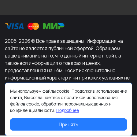
2005-2026 © Все права защищены. Информация на
сайте не является публичной офертой. Обращаем
ваше внимание на то, что данный интернет-сайт, а
также вся информация о товарах и ценах,
предоставленная на нём, носит исключительно
информационный характер и ни при каких условиях не
является публичной офертой, определяемой
Мы используем файлы cookie. Продолжив использование
положениями Статьи 437 Гражданского кодекса
сайта, Вы соглашаетесь с политикой использования
Российской Федерации. Для получения подробной
файлов cookie, обработки персональных данных и
информации о наличии и стоимости указанных
конфиденциальности.
Подробнее
товаров и (или) услуг, пожалуйста, обращайтесь к
менеджеру сайта с помощью специальной формы
Принять
связи или по телефону +7-495-627-77-11.