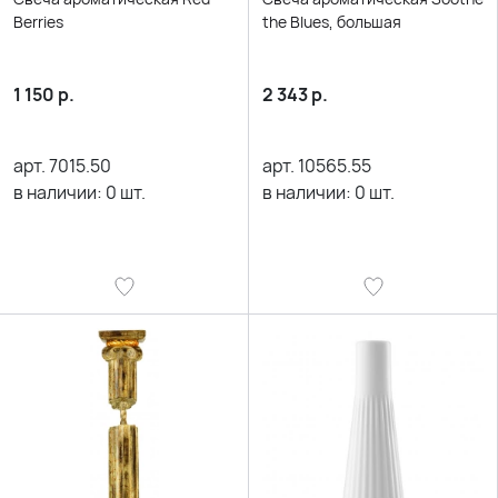
Berries
the Blues, большая
1 150
р.
2 343
р.
арт.
7015.50
арт.
10565.55
в наличии:
0
шт.
в наличии:
0
шт.