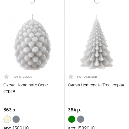
нет отзывов
нет отзывов
Свеча Homemate Cone,
Свеча Homemate Tree, серая
серая
363
р.
364
р.
арт.
15821.10
арт.
15820.10