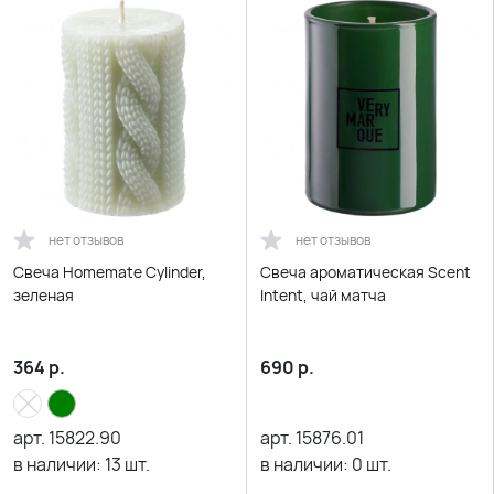
нет отзывов
нет отзывов
Свеча Homemate Cylinder,
Свеча ароматическая Scent
зеленая
Intent, чай матча
364
р.
690
р.
арт.
15822.90
арт.
15876.01
в наличии:
13
шт.
в наличии:
0
шт.