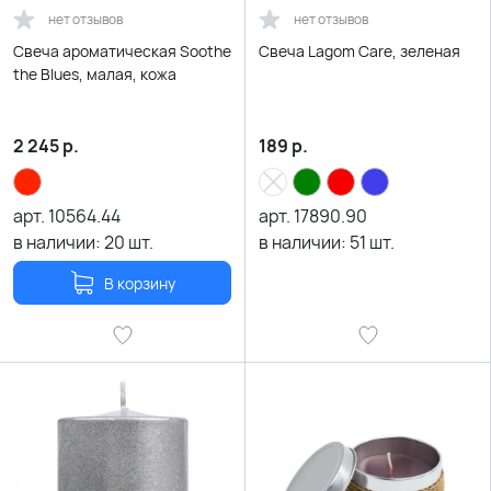
нет отзывов
нет отзывов
Свеча ароматическая Soothe
Свеча Lagom Care, зеленая
the Blues, малая, кожа
2 245
р.
189
р.
арт.
10564.44
арт.
17890.90
в наличии:
20
шт.
в наличии:
51
шт.
В корзину