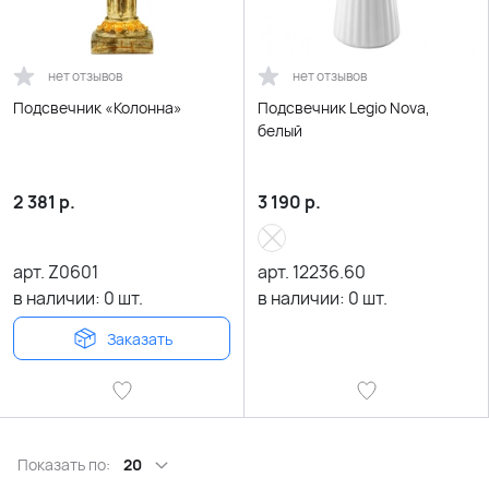
нет отзывов
нет отзывов
Подсвечник «Колонна»
Подсвечник Legio Nova,
белый
2 381
р.
3 190
р.
арт.
Z0601
арт.
12236.60
в наличии:
0
шт.
в наличии:
0
шт.
Заказать
Показать по:
20