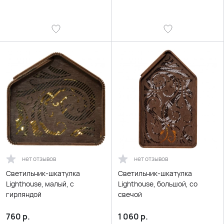
нет отзывов
нет отзывов
Светильник-шкатулка
Светильник-шкатулка
Lighthouse, малый, с
Lighthouse, большой, со
гирляндой
свечой
760
р.
1 060
р.