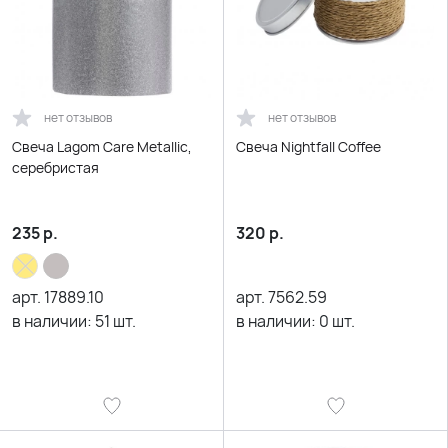
нет отзывов
нет отзывов
Свеча Lagom Care Metallic,
Свеча Nightfall Coffee
серебристая
235
р.
320
р.
арт.
17889.10
арт.
7562.59
в наличии:
51
шт.
в наличии:
0
шт.