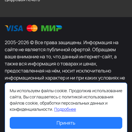
2005-2026 © Все права защищены. Информация на
сайте не является публичной офертой. Обращаем
ваше внимание на то, что данный интернет-сайт, а
также вся информация о товарах и ценах,
предоставленная на нём, носит исключительно
информационный характер и ни при каких условиях не
является публичной офертой, определяемой
Мы используем файлы cookie. Продолжив использование
положениями Статьи 437 Гражданского кодекса
сайта, Вы соглашаетесь с политикой использования
Российской Федерации. Для получения подробной
файлов cookie, обработки персональных данных и
информации о наличии и стоимости указанных
конфиденциальности.
Подробнее
товаров и (или) услуг, пожалуйста, обращайтесь к
менеджеру сайта с помощью специальной формы
Принять
связи или по телефону +7-495-627-77-11.