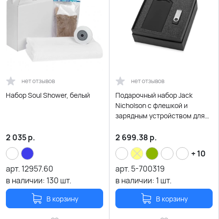
нет отзывов
нет отзывов
Набор Soul Shower, белый
Подарочный набор Jack
Nicholson с флешкой и
зарядным устройством для
зеркальной гравировки,
серебристый
2 035
р.
2 699.38
р.
+ 10
арт.
12957.60
арт.
5-700319
в наличии:
130
шт.
в наличии:
1
шт.
В корзину
В корзину