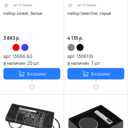
нет отзывов
нет отзывов
Набор Junket, белый
Набор Selective, серый
3 883
р.
4 135
р.
арт.
13066.60
арт.
13061.10
в наличии:
20
шт.
в наличии:
7
шт.
В корзину
В корзину