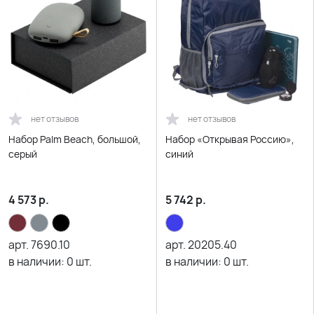
нет отзывов
нет отзывов
Набор Palm Beach, большой,
Набор «Открывая Россию»,
серый
синий
4 573
р.
5 742
р.
арт.
7690.10
арт.
20205.40
в наличии:
0
шт.
в наличии:
0
шт.