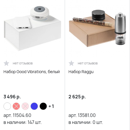
нет отзывов
нет отзывов
Набор Good Vibrations, белый
Набор Raggu
3 496
р.
2 625
р.
+ 1
арт.
11504.60
арт.
13581.00
в наличии:
147
шт.
в наличии:
0
шт.