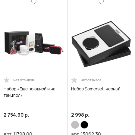
нет отзывов
нет отзывов
Набор «Еще по одной и на
Набор Somerset, черный
танцпол»
2 754.90
р.
2 998
р.
арт.
11798.00
арт.
13062.30