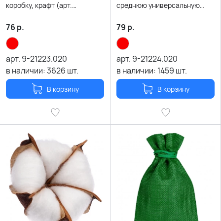
коробку, крафт (арт.
среднюю универсальную
21002.020)
коробку, крафт
(арт.21002.020)
76
р.
79
р.
арт.
9-21223.020
арт.
9-21224.020
в наличии:
3626
шт.
в наличии:
1459
шт.
В корзину
В корзину