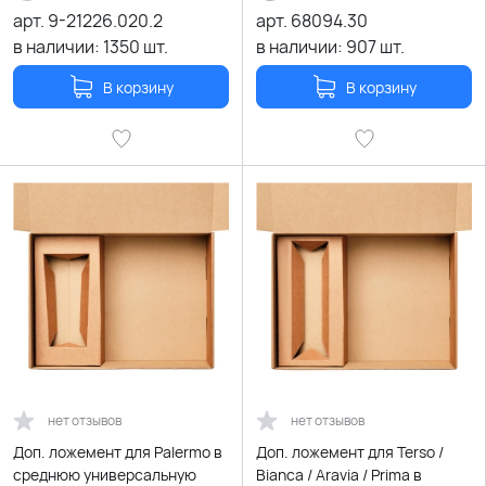
арт.
9-21226.020.2
арт.
68094.30
в наличии:
1350
шт.
в наличии:
907
шт.
В корзину
В корзину
нет отзывов
нет отзывов
Доп. ложемент для Palermo в
Доп. ложемент для Terso /
среднюю универсальную
Bianca / Aravia / Prima в