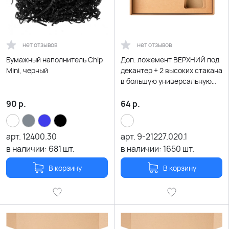
нет отзывов
нет отзывов
Бумажный наполнитель Chip
Доп. ложемент ВЕРХНИЙ под
Mini, черный
декантер + 2 высоких стакана
в большую универсальную
коробку, крафт (арт
21005.020)
90
р.
64
р.
арт.
12400.30
арт.
9-21227.020.1
в наличии:
681
шт.
в наличии:
1650
шт.
В корзину
В корзину