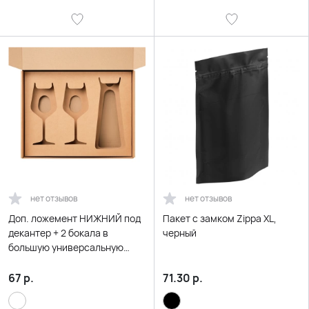
нет отзывов
нет отзывов
Доп. ложемент НИЖНИЙ под
Пакет с замком Zippa XL,
декантер + 2 бокала в
черный
большую универсальную
коробку, крафт (арт.
21005.020)
67
р.
71.30
р.