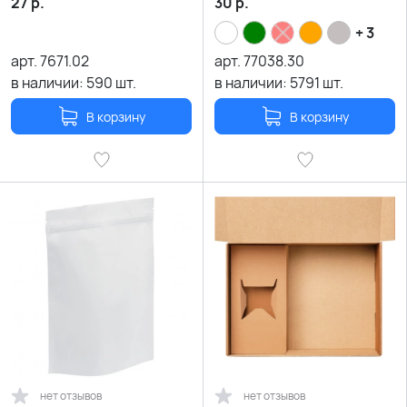
27
р.
30
р.
+ 3
арт.
7671.02
арт.
77038.30
в наличии:
590
шт.
в наличии:
5791
шт.
В корзину
В корзину
нет отзывов
нет отзывов