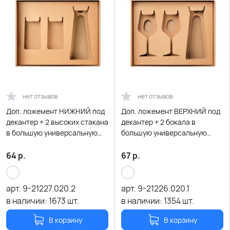
нет отзывов
нет отзывов
Доп. ложемент НИЖНИЙ под
Доп. ложемент ВЕРХНИЙ под
декантер + 2 высоких стакана
декантер + 2 бокала в
в большую универсальную
большую универсальную
коробку, крафт (арт.
коробку, крафт (арт.
21005.020)
21005.020)
64
р.
67
р.
арт.
9-21227.020.2
арт.
9-21226.020.1
в наличии:
1673
шт.
в наличии:
1354
шт.
В корзину
В корзину