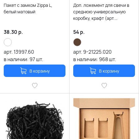
Пакет с замком Zippa L,
Доп. ложемент для свечи в
белый матовый
среднюю универсальную
коробку, крафт (арт.
21002.020)
38.30
р.
54
р.
арт.
13997.60
арт.
9-21225.020
в наличии:
97
шт.
в наличии:
968
шт.
В корзину
В корзину