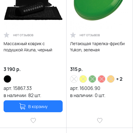
нет отзывов
нет отзывов
Массажный коврик с
Летающая тарелка-фрисби
подушкой Akuna, черный
Yukon, зеленая
3 190
р.
315
р.
+ 2
арт.
15867.33
арт.
16006.90
в наличии:
82
шт.
в наличии:
0
шт.
В корзину