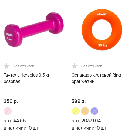
нет отзывов
нет отзывов
Гантель Heracles 0,5 кг,
Эспандер кистевой Ring,
розовая
оранжевый
250
р.
399
р.
арт.
44.56
арт.
20371.04
в наличии:
0
шт.
в наличии:
0
шт.