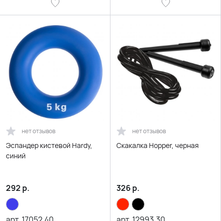
нет отзывов
нет отзывов
Эспандер кистевой Hardy,
Скакалка Hopper, черная
синий
292
р.
326
р.
арт.
17052.40
арт.
12993.30