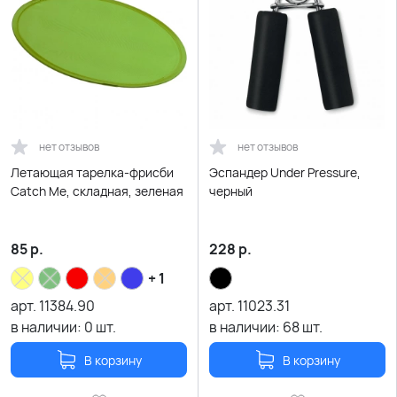
нет отзывов
нет отзывов
Летающая тарелка-фрисби
Эспандер Under Pressure,
Catch Me, складная, зеленая
черный
85
р.
228
р.
+ 1
арт.
11384.90
арт.
11023.31
в наличии:
0
шт.
в наличии:
68
шт.
В корзину
В корзину