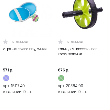
нет отзывов
нет отзывов
Игра Catch and Play, синяя
Ролик для пресса Super
Press, зеленый
571
р.
676
р.
арт.
15117.40
арт.
20364.90
в наличии:
0
шт.
в наличии:
0
шт.