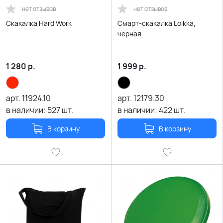
нет отзывов
нет отзывов
Скакалка Hard Work
Смарт-скакалка Loikka,
черная
1 280
р.
1 999
р.
арт.
11924.10
арт.
12179.30
в наличии:
527
шт.
в наличии:
422
шт.
В корзину
В корзину