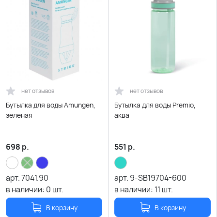
нет отзывов
нет отзывов
Бутылка для воды Amungen,
Бутылка для воды Premio,
зеленая
аква
698
р.
551
р.
арт.
7041.90
арт.
9-SB19704-600
в наличии:
0
шт.
в наличии:
11
шт.
В корзину
В корзину