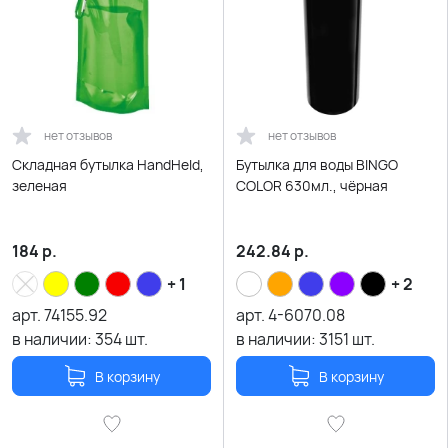
нет отзывов
нет отзывов
Складная бутылка HandHeld,
Бутылка для воды BINGO
зеленая
COLOR 630мл., чёрная
184
р.
242.84
р.
+ 1
+ 2
арт.
74155.92
арт.
4-6070.08
в наличии:
354
шт.
в наличии:
3151
шт.
В корзину
В корзину