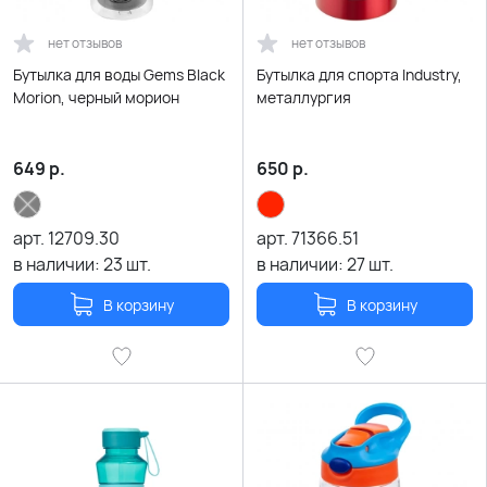
нет отзывов
нет отзывов
Бутылка для воды Gems Black
Бутылка для спорта Industry,
Morion, черный морион
металлургия
649
р.
650
р.
арт.
12709.30
арт.
71366.51
в наличии:
23
шт.
в наличии:
27
шт.
В корзину
В корзину