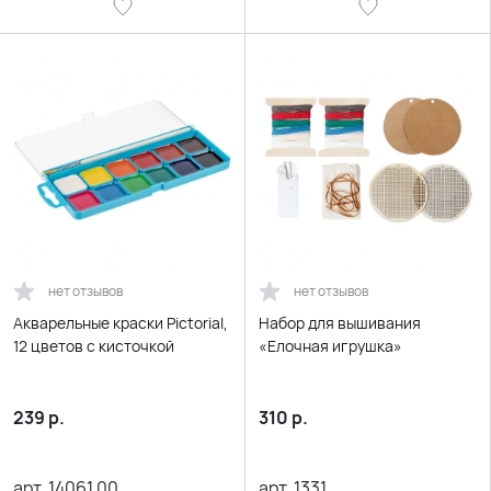
нет отзывов
нет отзывов
Акварельные краски Pictorial,
Набор для вышивания
12 цветов с кисточкой
«Елочная игрушка»
239
р.
310
р.
арт.
14061.00
арт.
1331