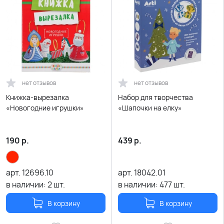
нет отзывов
нет отзывов
Книжка-вырезалка
Набор для творчества
«Новогодние игрушки»
«Шапочки на елку»
190
р.
439
р.
арт.
12696.10
арт.
18042.01
в наличии:
2
шт.
в наличии:
477
шт.
В корзину
В корзину