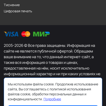
Тиснение
Цифровая печать
2005-2026 © Все права защищены. Информация на
сайте не является публичной офертой. Обращаем
ваше внимание на то, что данный интернет-сайт, а
также вся информация о товарах и ценах,
предоставленная на нём, носит исключительно
информационный характер и ни при каких условиях не
является публичной офертой, определяемой
Мы используем файлы cookie. Продолжив использование
положениями Статьи 437 Гражданского кодекса
сайта, Вы соглашаетесь с политикой использования
Российской Федерации. Для получения подробной
файлов cookie, обработки персональных данных и
информации о наличии и стоимости указанных
конфиденциальности.
Подробнее
товаров и (или) услуг, пожалуйста, обращайтесь к