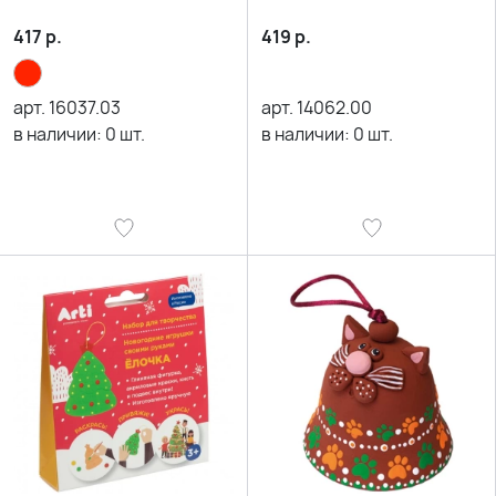
417
р.
419
р.
арт.
16037.03
арт.
14062.00
в наличии:
0
шт.
в наличии:
0
шт.