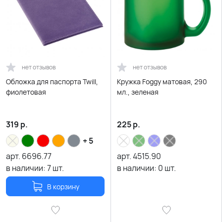
нет отзывов
нет отзывов
Обложка для паспорта Twill,
Кружка Foggy матовая, 290
фиолетовая
мл., зеленая
319
р.
225
р.
+ 5
арт.
6696.77
арт.
4515.90
в наличии:
7
шт.
в наличии:
0
шт.
В корзину