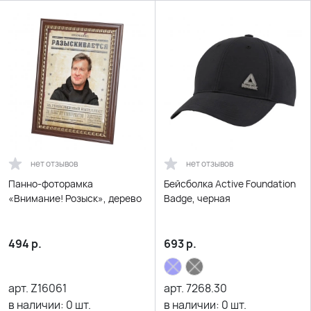
нет отзывов
нет отзывов
Панно-фоторамка
Бейсболка Active Foundation
«Внимание! Розыск», дерево
Badge, черная
494
р.
693
р.
арт.
Z16061
арт.
7268.30
в наличии:
0
шт.
в наличии:
0
шт.