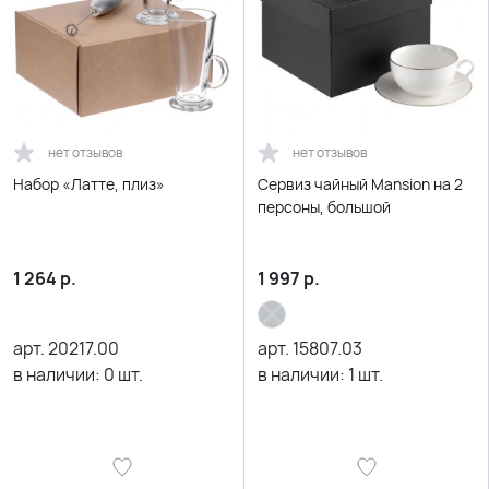
нет отзывов
нет отзывов
Набор «Латте, плиз»
Сервиз чайный Mansion на 2
персоны, большой
1 264
р.
1 997
р.
арт.
20217.00
арт.
15807.03
в наличии:
0
шт.
в наличии:
1
шт.