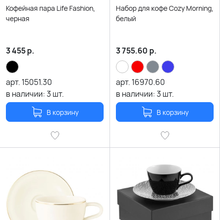
Кофейная пара Life Fashion,
Набор для кофе Cozy Morning,
черная
белый
3 455
р.
3 755.60
р.
арт.
15051.30
арт.
16970.60
в наличии:
3
шт.
в наличии:
3
шт.
В корзину
В корзину