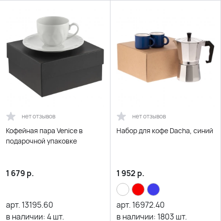
нет отзывов
нет отзывов
Кофейная пара Venice в
Набор для кофе Dacha, синий
подарочной упаковке
1 679
р.
1 952
р.
арт.
13195.60
арт.
16972.40
в наличии:
4
шт.
в наличии:
1803
шт.