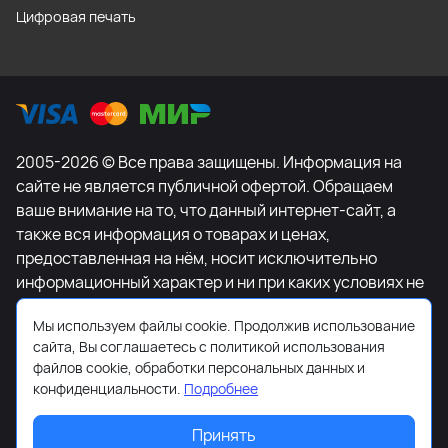
Цифровая печать
2005-2026 © Все права защищены. Информация на
сайте не является публичной офертой. Обращаем
ваше внимание на то, что данный интернет-сайт, а
также вся информация о товарах и ценах,
предоставленная на нём, носит исключительно
информационный характер и ни при каких условиях не
является публичной офертой, определяемой
Мы используем файлы cookie. Продолжив использование
положениями Статьи 437 Гражданского кодекса
сайта, Вы соглашаетесь с политикой использования
Российской Федерации. Для получения подробной
файлов cookie, обработки персональных данных и
информации о наличии и стоимости указанных
конфиденциальности.
Подробнее
товаров и (или) услуг, пожалуйста, обращайтесь к
менеджеру сайта с помощью специальной формы
Принять