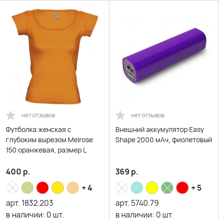
нет отзывов
нет отзывов
Футболка женская с
Внешний аккумулятор Easy
глубоким вырезом Melrose
Shape 2000 мАч, фиолетовый
150 оранжевая, размер L
400
р.
369
р.
+ 4
+ 5
арт.
1832.203
арт.
5740.79
в наличии:
0
шт.
в наличии:
0
шт.