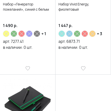
Набор «Генератор
Набор Vivid Energy,
пожеланий», синий c белым
фиолетовый
1 490
р.
1 447
р.
+ 1
+ 3
арт.
7277.41
арт.
6873.71
в наличии:
0
шт.
в наличии:
0
шт.