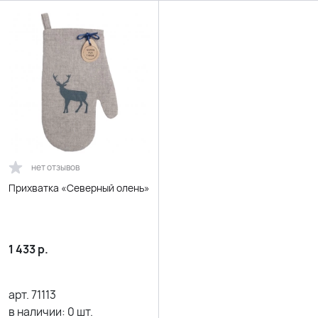
нет отзывов
Прихватка «Северный олень»
1 433
р.
арт.
71113
в наличии:
0
шт.