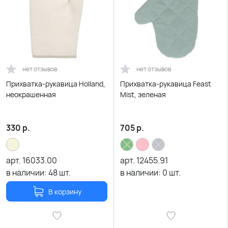
нет отзывов
нет отзывов
Прихватка-рукавица Holland,
Прихватка-рукавица Feast
неокрашенная
Mist, зеленая
330
р.
705
р.
арт.
16033.00
арт.
12455.91
в наличии:
48
шт.
в наличии:
0
шт.
В корзину