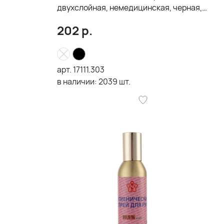
двухслойная, немедицинская, черная,
размер L
202
р.
арт.
17111.303
в наличии:
2039
шт.