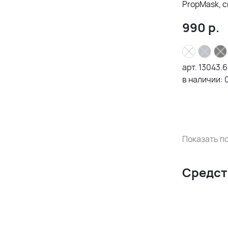
PropMask, с
990
р.
арт.
13043.
в наличии:
Показать по
Средст