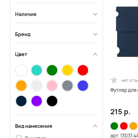
Наличие
Бренд
Цвет
нет отз
Футляр для
215
р.
Вид нанесения
арт.
13031.4