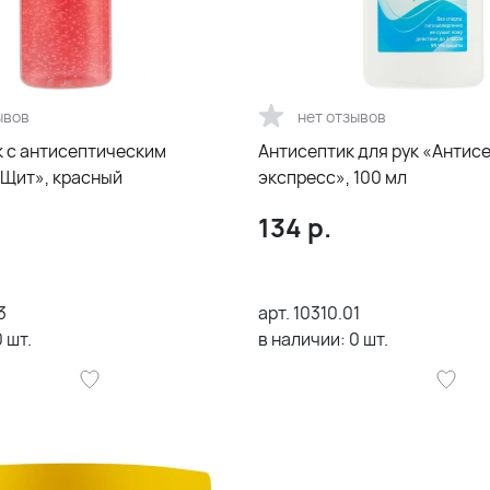
ывов
нет отзывов
к с антисептическим
Антисептик для рук «Антис
Щит», красный
экспресс», 100 мл
134
р.
3
арт.
10310.01
0
шт.
в наличии:
0
шт.