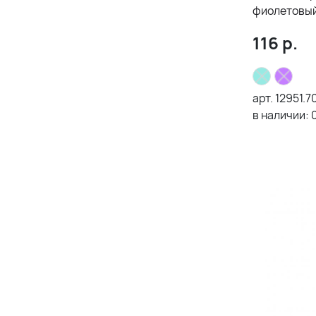
фиолетовы
116
р.
арт.
12951.7
в наличии: