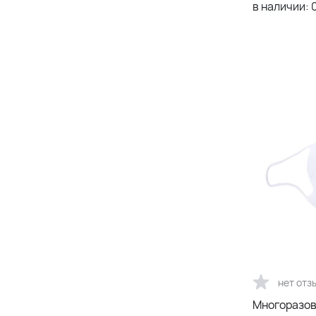
в наличии:
нет отз
Многоразов