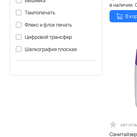
Вышивка
в наличии:
Тампопечать
В ко
Флекс и флок печать
Цифровой трансфер
Шелкография плоская
нет отз
Санитайзер