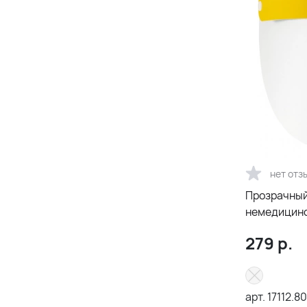
нет отз
Прозрачный 
немедицинс
279
р.
арт.
17112.80