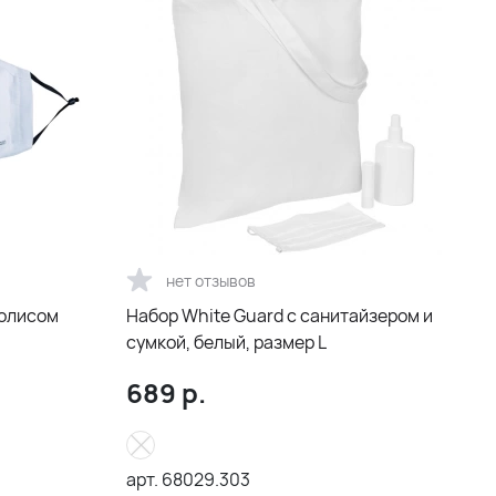
нет отзывов
полисом
Набор White Guard с санитайзером и
сумкой, белый, размер L
689
р.
арт.
68029.303