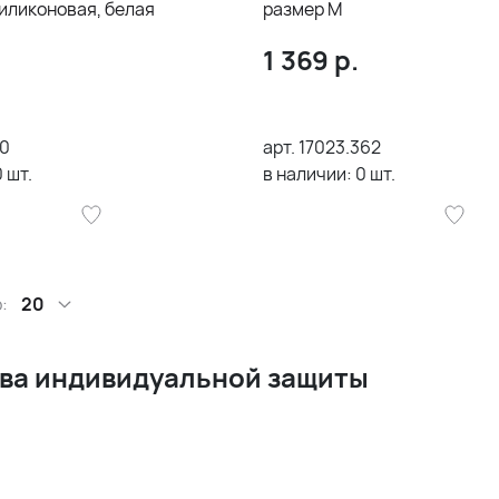
иликоновая, белая
размер M
1 369
р.
60
арт.
17023.362
0
шт.
в наличии:
0
шт.
:
20
ва индивидуальной защиты