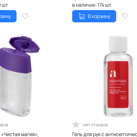
0
шт.
в наличии:
174
шт.
рзину
В корзину
ывов
нет отзывов
 «Чистая магия»,
Гель для рук с антисептиче