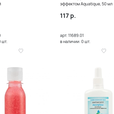
й
эффектом Aquatique, 50 мл
117
р.
0
арт.
11689.01
0
шт.
в наличии:
0
шт.