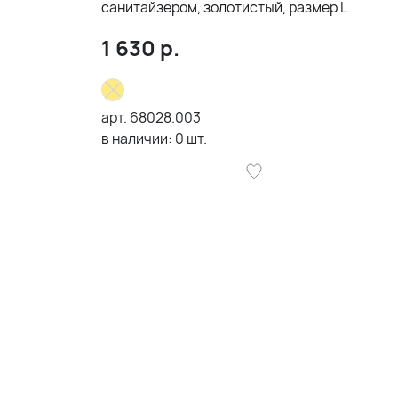
санитайзером, золотистый, размер L
1 630
р.
арт.
68028.003
в наличии:
0
шт.