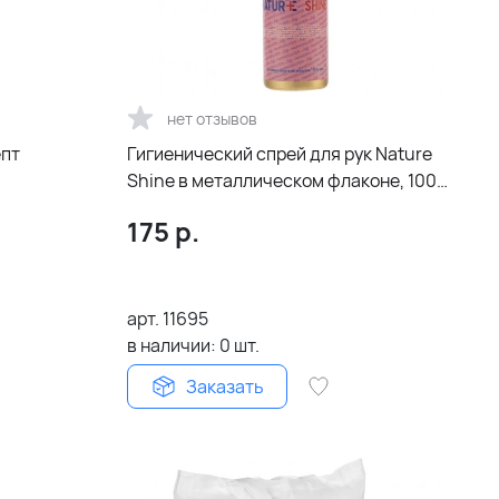
нет отзывов
епт
Гигиенический спрей для рук Nature
Shine в металлическом флаконе, 100
мл, золотистый
175
р.
арт.
11695
в наличии:
0
шт.
Заказать