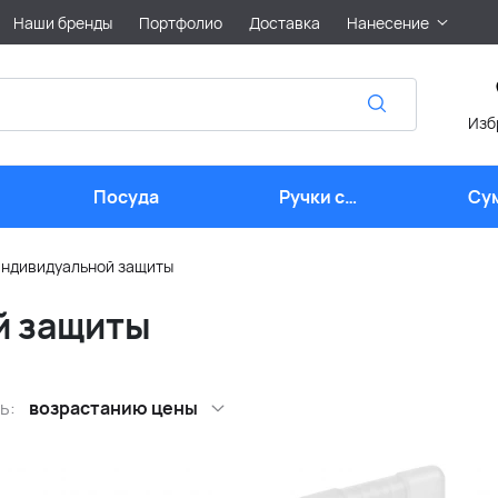
Наши бренды
Портфолио
Доставка
Нанесение
Изб
Посуда
Ручки с
Су
логотипом
индивидуальной защиты
й защиты
ь:
возрастанию цены