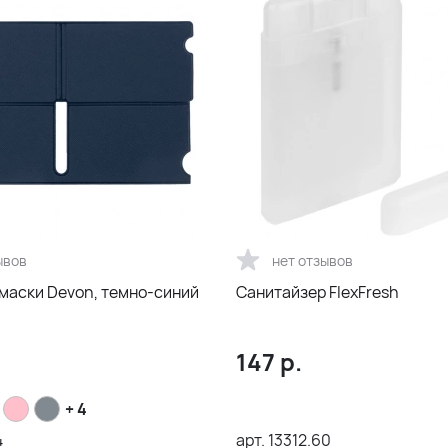
ывов
нет отзывов
 маски Devon, темно-синий
Санитайзер FlexFresh
147
р.
+ 4
4
арт.
13312.60