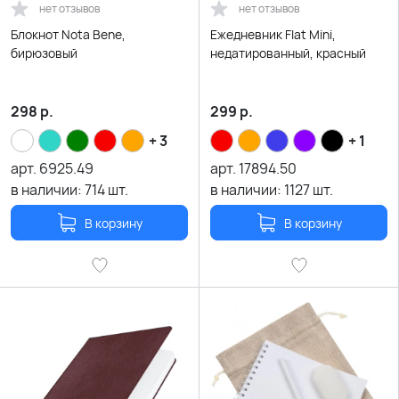
нет отзывов
нет отзывов
Блокнот Nota Bene,
Ежедневник Flat Mini,
бирюзовый
недатированный, красный
298
р.
299
р.
+ 3
+ 1
арт.
6925.49
арт.
17894.50
в наличии:
714
шт.
в наличии:
1127
шт.
В корзину
В корзину