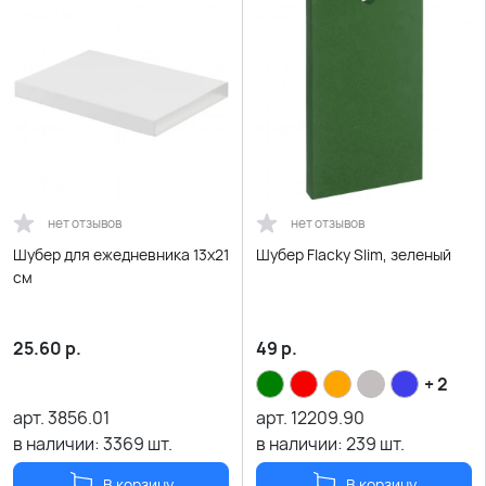
нет отзывов
нет отзывов
Шубер для ежедневника 13х21
Шубер Flacky Slim, зеленый
см
25.60
р.
49
р.
+ 2
арт.
3856.01
арт.
12209.90
в наличии:
3369
шт.
в наличии:
239
шт.
В корзину
В корзину