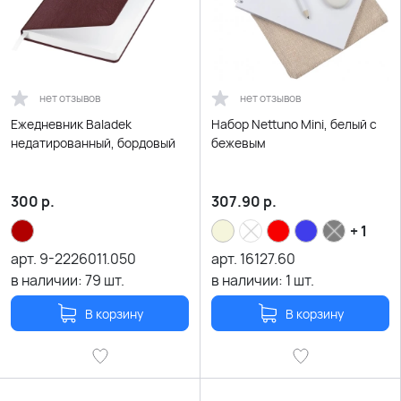
нет отзывов
нет отзывов
Ежедневник Baladek
Набор Nettuno Mini, белый с
недатированный, бордовый
бежевым
300
р.
307.90
р.
+ 1
арт.
9-2226011.050
арт.
16127.60
в наличии:
79
шт.
в наличии:
1
шт.
В корзину
В корзину