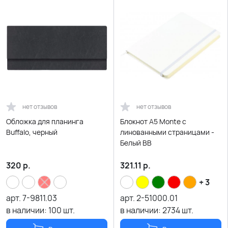
нет отзывов
нет отзывов
Обложка для планинга
Блокнот A5 Monte с
Buffalo, черный
линованными страницами -
Белый BB
320
р.
321.11
р.
+ 3
арт.
7-9811.03
арт.
2-51000.01
в наличии:
100
шт.
в наличии:
2734
шт.