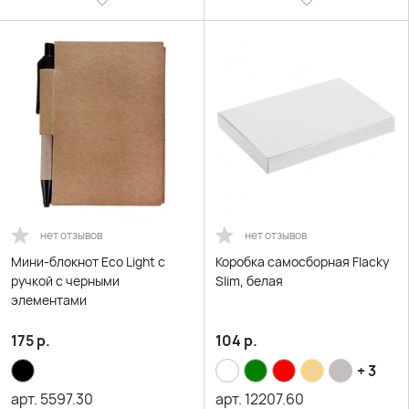
нет отзывов
нет отзывов
Мини-блокнот Eco Light c
Коробка самосборная Flacky
ручкой с черными
Slim, белая
элементами
175
р.
104
р.
+ 3
арт.
5597.30
арт.
12207.60