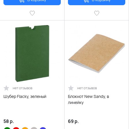
нет отзывов
нет отзывов
Шубер Flacky, зеленый
Блокнот New Sandy, в
линейку
58
р.
69
р.