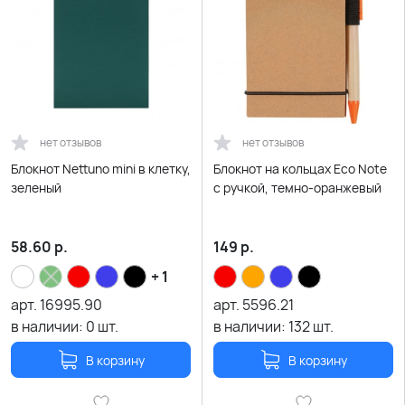
нет отзывов
нет отзывов
Блокнот Nettuno mini в клетку,
Блокнот на кольцах Eco Note
зеленый
с ручкой, темно-оранжевый
58.60
р.
149
р.
+ 1
арт.
16995.90
арт.
5596.21
в наличии:
0
шт.
в наличии:
132
шт.
В корзину
В корзину