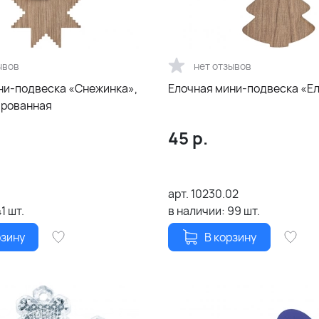
ывов
нет отзывов
ни-подвеска «Снежинка»,
Елочная мини-подвеска «Ел
ированная
45
р.
1
арт.
10230.02
41
шт.
в наличии:
99
шт.
рзину
В корзину