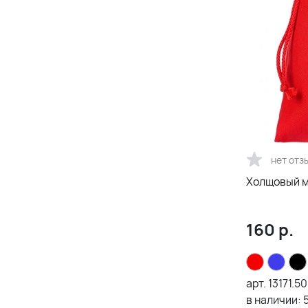
нет отз
Холщовый м
160
р.
арт.
13171.50
в наличии: