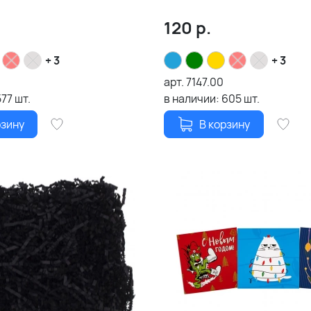
120
р.
+ 3
+ 3
арт.
7147.00
577
шт.
в наличии:
605
шт.
рзину
В корзину