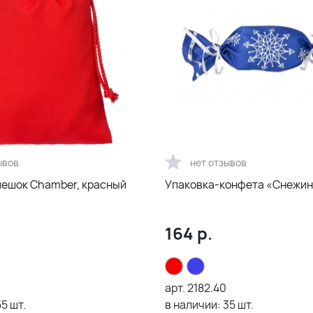
ывов
нет отзывов
ешок Chamber, красный
Упаковка-конфета «Снежин
164
р.
арт.
2182.40
55
шт.
в наличии:
35
шт.