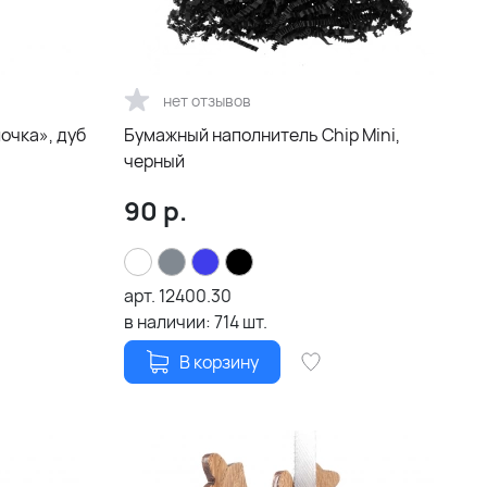
нет отзывов
очка», дуб
Бумажный наполнитель Chip Mini,
черный
90
р.
арт.
12400.30
в наличии:
714
шт.
В корзину