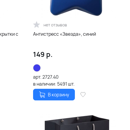
нет отзывов
крытки с
Антистресс «Звезда», синий
149
р.
арт.
2727.40
в наличии:
5491
шт.
В корзину