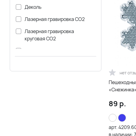
Деколь
Лазерная гравировка CO2
Лазерная гравировка
круговая CO2
Металстикер
Полноцвет с трансфером
нет отз
Тампопечать
Пешеходный
УФ-печать плоская
«Снежинка»
Флекс и флок печать
89
р.
Цифровой трансфер
Шелкография плоская
арт.
4209.6
в наличии:
Шелкография текстиль