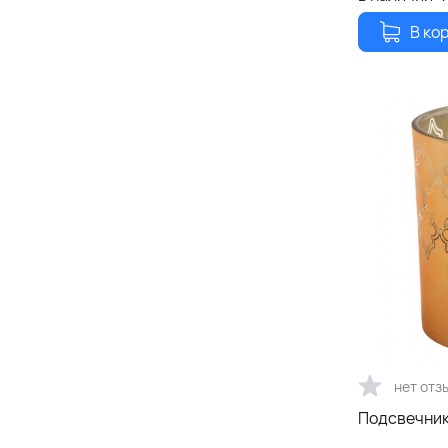
В ко
нет отз
Подсвечник