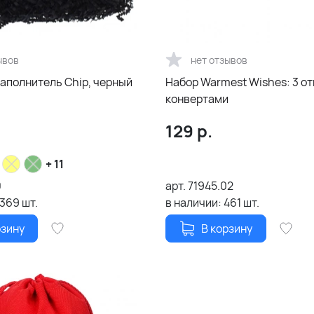
ывов
нет отзывов
аполнитель Chip, черный
Набор Warmest Wishes: 3 от
конвертами
129
р.
+ 11
0
арт.
71945.02
1369
шт.
в наличии:
461
шт.
рзину
В корзину