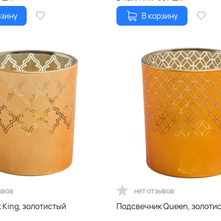
рзину
В корзину
ывов
нет отзывов
 King, золотистый
Подсвечник Queen, золоти