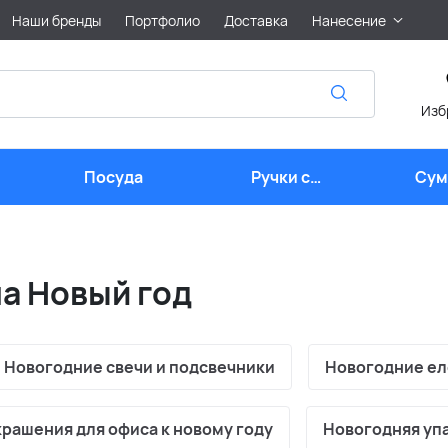
Наши бренды
Портфолио
Доставка
Нанесение
Изб
Посуда
Ручки с
Сум
логотипом
лого
а Новый год
Новогодние свечи и подсвечники
Новогодние ел
крашения для офиса к новому году
Новогодняя уп