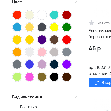
Цвет
нет отз
Елочная ми
береза тон
45
р.
арт.
10231.0
в наличии:
В ко
Вид нанесения
Вышивка