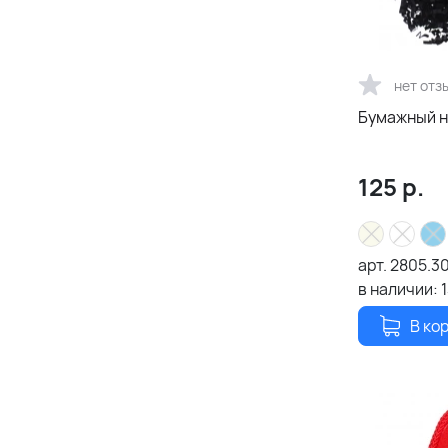
нет отз
Бумажный н
125
р.
арт.
2805.3
в наличии:
В ко