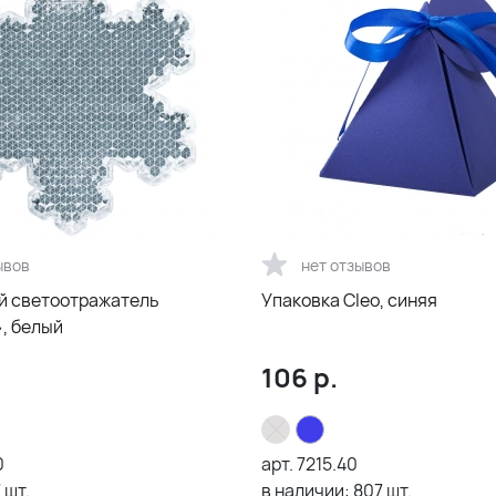
ывов
нет отзывов
 светоотражатель
Упаковка Cleo, синяя
, белый
106
р.
0
арт.
7215.40
7
шт.
в наличии:
807
шт.