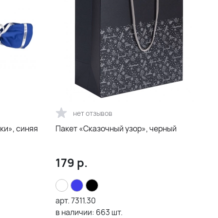
нет отзывов
ки», синяя
Пакет «Сказочный узор», черный
179
р.
арт.
7311.30
в наличии:
663
шт.