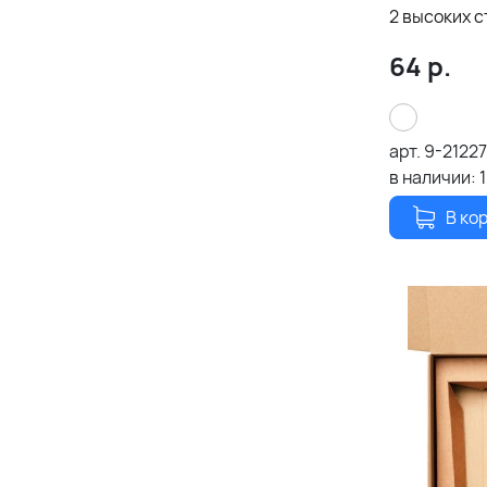
2 высоких 
универсальн
64
р.
21005.020)
арт.
9-21227
в наличии:
В ко