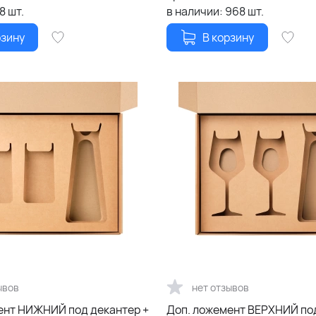
18
шт.
в наличии:
968
шт.
рзину
В корзину
ывов
нет отзывов
ЖНИЙ под декантер +
Доп. ложемент ВЕРХНИЙ по