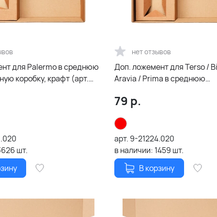
ывов
нет отзывов
ент для Palermo в среднюю
Доп. ложемент для Terso / B
ую коробку, крафт (арт.
Aravia / Prima в среднюю
универсальную коробку, кр
79
р.
(арт.21002.020)
3.020
арт.
9-21224.020
3626
шт.
в наличии:
1459
шт.
рзину
В корзину