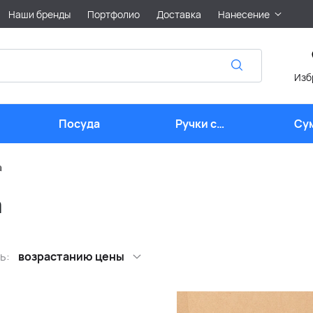
Наши бренды
Портфолио
Доставка
Нанесение
Изб
Посуда
Ручки с
Су
логотипом
а
а
ь:
возрастанию цены