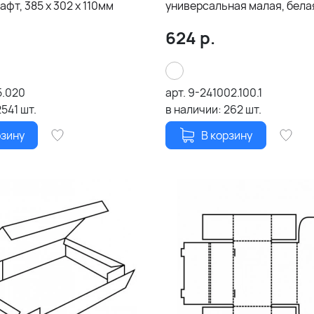
афт, 385 х 302 х 110мм
универсальная малая, бела
186х100х277 мм (с ложемен
624
р.
5.020
арт.
9-241002.100.1
2541
шт.
в наличии:
262
шт.
рзину
В корзину