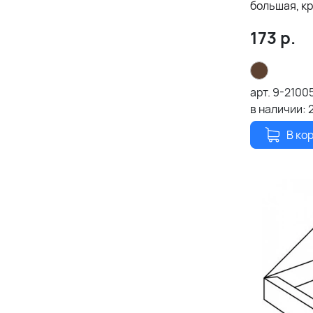
большая, кр
173
р.
арт.
9-2100
в наличии:
В ко