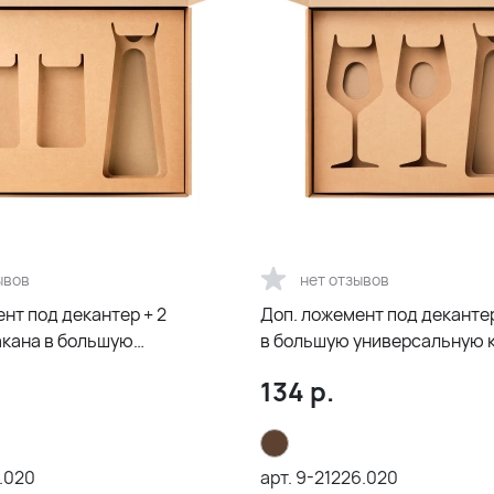
ывов
нет отзывов
нт под декантер + 2
Доп. ложемент под декантер
акана в большую
в большую универсальную к
ую коробку, крафт (арт.
крафт (арт. 21005.020)
134
р.
.020
арт.
9-21226.020