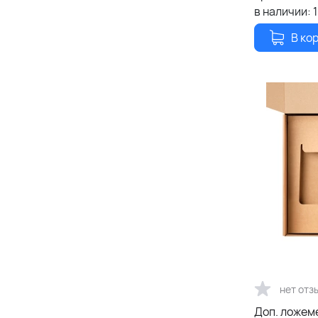
в наличии:
В ко
нет отз
Доп. ложемент НИ