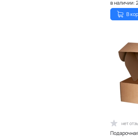
в наличии:
В ко
нет отз
Подарочная