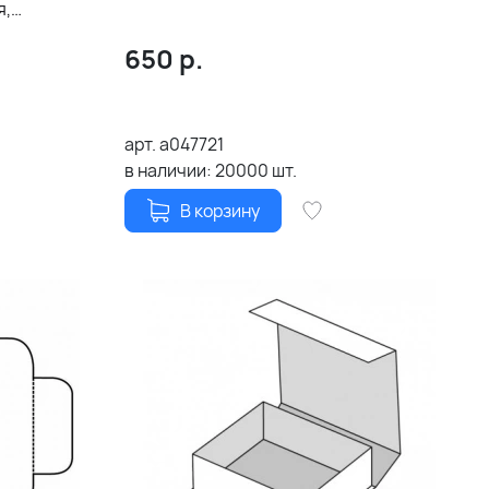
я,
том)
650
р.
арт.
a047721
в наличии:
20000
шт.
В корзину