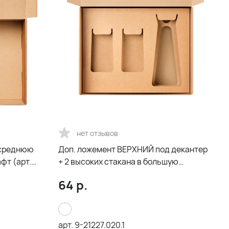
нет отзывов
 среднюю
Доп. ложемент ВЕРХНИЙ под декантер
фт (арт.
+ 2 высоких стакана в большую
универсальную коробку, крафт (арт
64
р.
21005.020)
арт.
9-21227.020.1