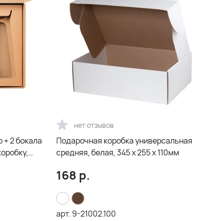
нет отзывов
 + 2 бокала
Подарочная коробка универсальная
оробку,
средняя, белая, 345 х 255 х 110мм
168
р.
арт.
9-21002.100