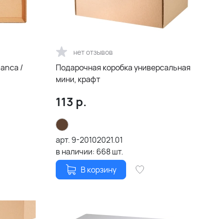
нет отзывов
ianca /
Подарочная коробка универсальная
мини, крафт
афт
113
р.
арт.
9-20102021.01
в наличии:
668
шт.
В корзину