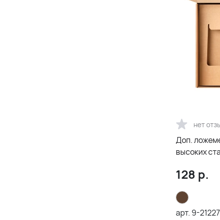
нет отз
Доп. ложеме
высоких ст
универсальн
128
р.
21005.020)
арт.
9-21227