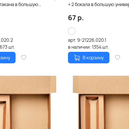
стакана в большую
+ 2 бокала в большую унив
ую коробку, крафт (арт.
коробку, крафт (арт. 21005.
67
р.
.020.2
арт.
9-21226.020.1
1673
шт.
в наличии:
1354
шт.
рзину
В корзину