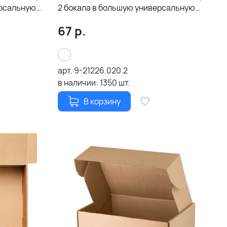
ерсальную
2 бокала в большую универсальную
020)
коробку, крафт (арт. 21005.020)
67
р.
арт.
9-21226.020.2
в наличии:
1350
шт.
В корзину