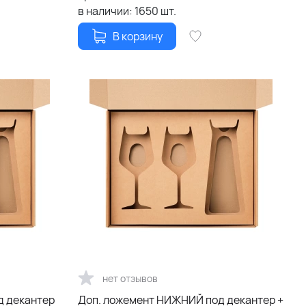
в наличии:
1650
шт.
В корзину
нет отзывов
д декантер
Доп. ложемент НИЖНИЙ под декантер +