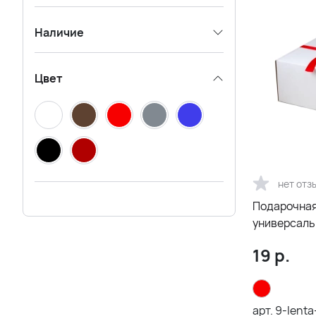
Наличие
Цвет
нет отз
Подарочная
универсаль
красная
19
р.
арт.
9-lent