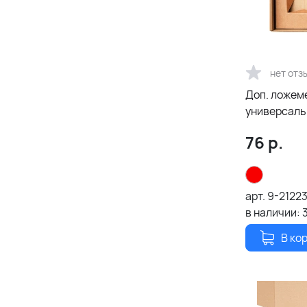
нет отз
Доп. ложем
универсальн
21002.020)
76
р.
арт.
9-2122
в наличии:
В ко