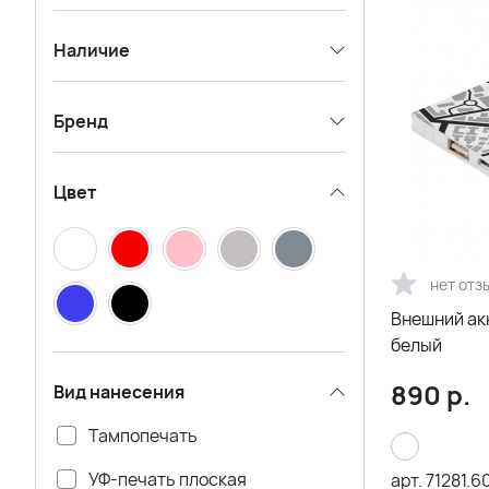
Наличие
Бренд
Цвет
нет отз
Внешний акк
белый
890
р.
Вид нанесения
Тампопечать
УФ-печать плоская
арт.
71281.6