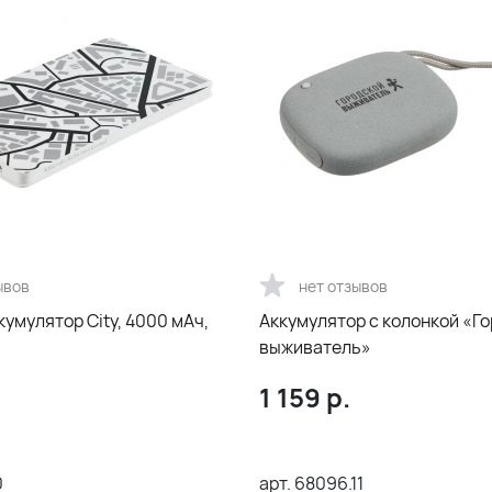
ывов
нет отзывов
умулятор City, 4000 мАч,
Аккумулятор с колонкой «Г
выживатель»
1 159
р.
0
арт.
68096.11