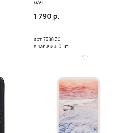
мAч
1 790
р.
арт.
7388.30
в наличии:
0
шт.