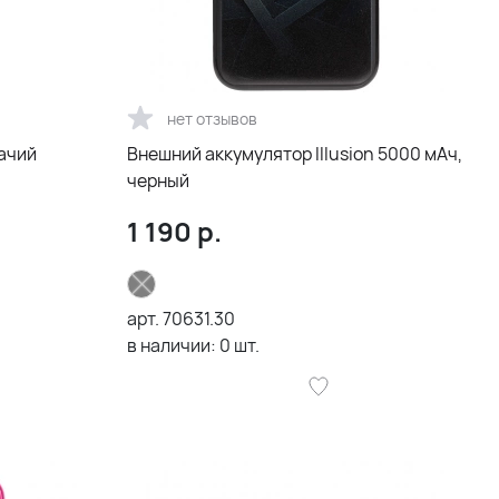
нет отзывов
ачий
Внешний аккумулятор Illusion 5000 мAч,
черный
1 190
р.
арт.
70631.30
в наличии:
0
шт.