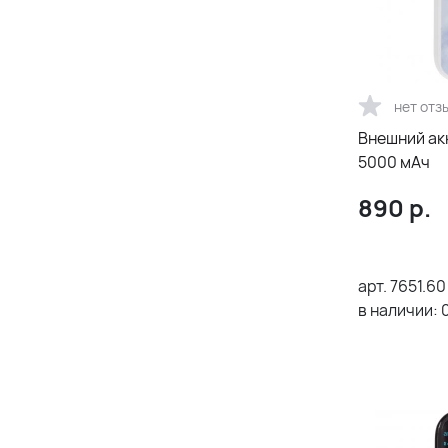
нет отз
Внешний ак
5000 мAч
890
р.
арт.
7651.60
в наличии: