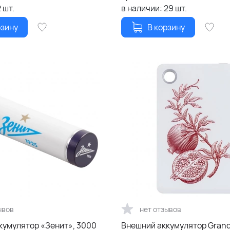
2
шт.
в наличии:
29
шт.
рзину
В корзину
ывов
нет отзывов
кумулятор «Зенит», 3000
Внешний аккумулятор Grand