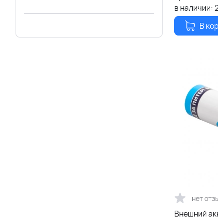
в наличии:
В ко
нет отз
Внешний ак