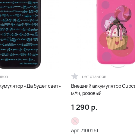
ывов
нет отзывов
кумулятор «Да будет свет»
Внешний аккумулятор Cupc
мAч, розовый
1 290
р.
арт.
71001.51