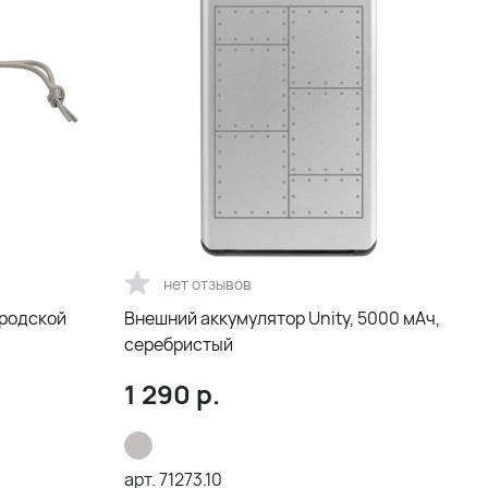
нет отзывов
ородской
Внешний аккумулятор Unity, 5000 мАч,
серебристый
1 290
р.
арт.
71273.10