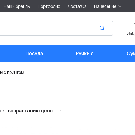
Наши бренды
Портфолио
Доставка
Нанесение
Изб
Посуда
Ручки с
Су
логотипом
ы с принтом
ь:
возрастанию цены