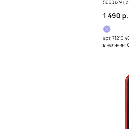
5000 мАч, 
1 490
р.
арт.
71219.4
в наличии: