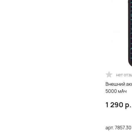
нет отз
Внешний ак
5000 мАч
1 290
р.
арт.
7857.30