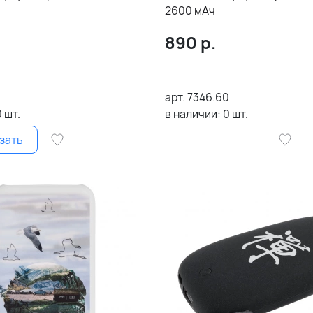
2600 мАч
890
р.
арт.
7346.60
0
шт.
в наличии:
0
шт.
зать