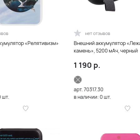
ывов
нет отзывов
кумулятор «Релятивизм»
Внешний аккумулятор «Леж
камень», 5200 мАч, черный
1 190
р.
арт.
70317.30
0
шт.
в наличии:
0
шт.