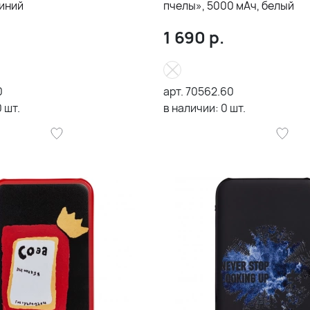
синий
пчелы», 5000 мAч, белый
1 690
р.
0
арт.
70562.60
0
шт.
в наличии:
0
шт.