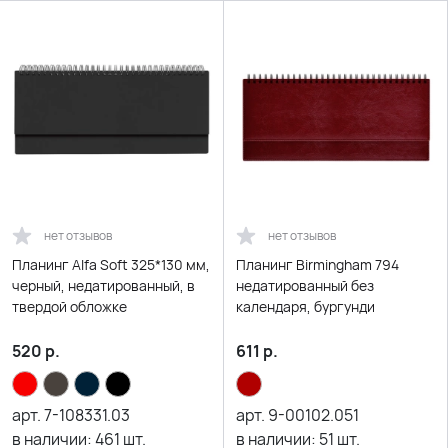
нет отзывов
нет отзывов
Планинг Alfa Soft 325*130 мм,
Планинг Birmingham 794
черный, недатированный, в
недатированный без
твердой обложке
календаря, бургунди
520
р.
611
р.
арт.
7-108331.03
арт.
9-00102.051
в наличии:
461
шт.
в наличии:
51
шт.