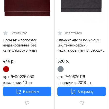
нет отзывов
нет отзывов
Планинг Manchester
Планинг Alfa Nuba 325*130
недатированный без
мм, темно-серый,
календаря, бургунди
недатированный, в твердой
обложке
446
р.
520
р.
арт.
9-00225.050
арт.
7-108261.16
в наличии:
10
шт.
в наличии:
2018
шт.
В корзину
В корзину