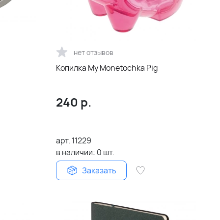
нет отзывов
Копилка My Monetochka Pig
240
р.
арт.
11229
в наличии:
0
шт.
Заказать