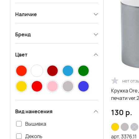
Наличие
Бренд
Цвет
нет отз
Кружка Ore
печати ver.
130
р.
Вид нанесения
Вышивка
Деколь
арт.
3376.11