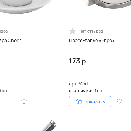
ывов
нет отзывов
ара Cheer
Пресс-папье «Евро»
173
р.
арт.
4241
0
шт.
в наличии:
0
шт.
Заказать