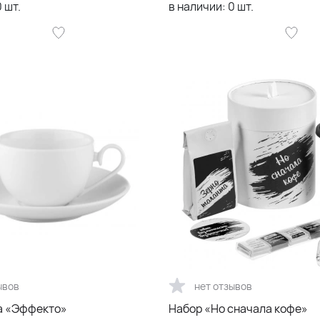
0
шт.
в наличии:
0
шт.
ывов
нет отзывов
а «Эффекто»
Набор «Но сначала кофе»