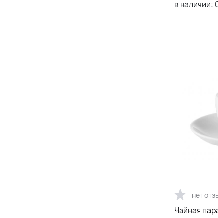
в наличии:
нет отз
Чайная пар