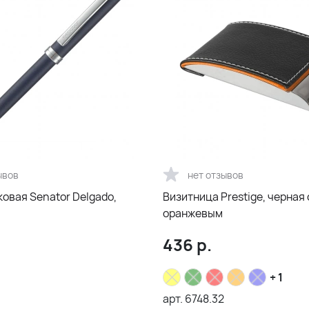
ывов
нет отзывов
овая Senator Delgado,
Визитница Prestige, черная 
оранжевым
436
р.
+ 1
арт.
6748.32