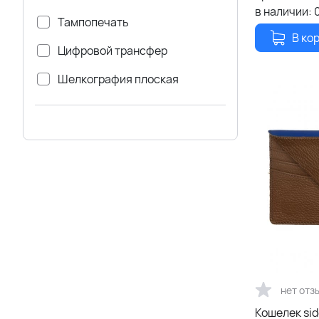
в наличии:
Тампопечать
В ко
Цифровой трансфер
Шелкография плоская
нет отз
Кошелек si