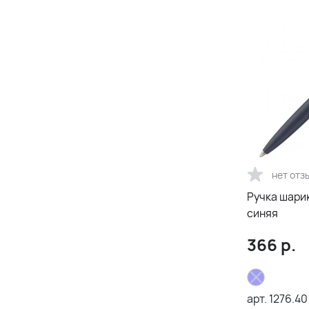
нет отз
Ручка шарик
синяя
366
р.
арт.
1276.40