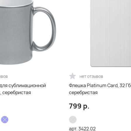
ывов
нет отзывов
 для сублимационной
Флешка Platinum Card, 32 Гб
2, серебристая
серебристая
799
р.
арт.
3422.02