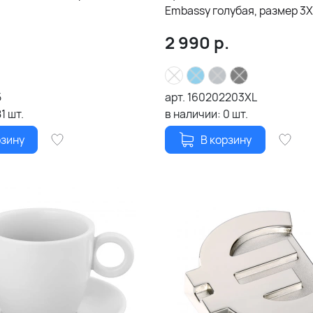
Embassy голубая, размер 3X
2 990
р.
5
арт.
160202203XL
81
шт.
в наличии:
0
шт.
рзину
В корзину