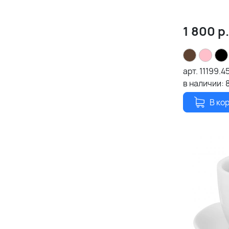
1 800
р.
арт.
11199.4
в наличии:
В ко