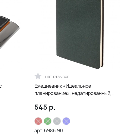
нет отзывов
с
Ежедневник «Идеальное
планирование», недатированный,
зеленый
545
р.
арт.
6986.90