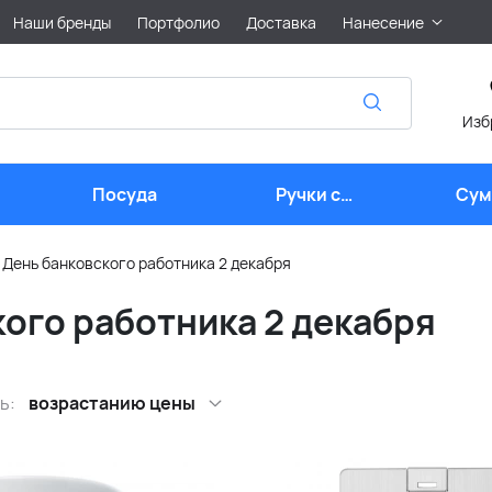
Наши бренды
Портфолио
Доставка
Нанесение
Изб
Посуда
Ручки с
Сум
логотипом
лого
 День банковского работника 2 декабря
ого работника 2 декабря
ь:
возрастанию цены