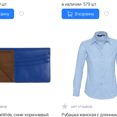
0
шт.
в наличии:
579
шт.
рзину
В корзину
ывов
нет отзывов
deWide, сине-коричневый
Рубашка женская с длинны