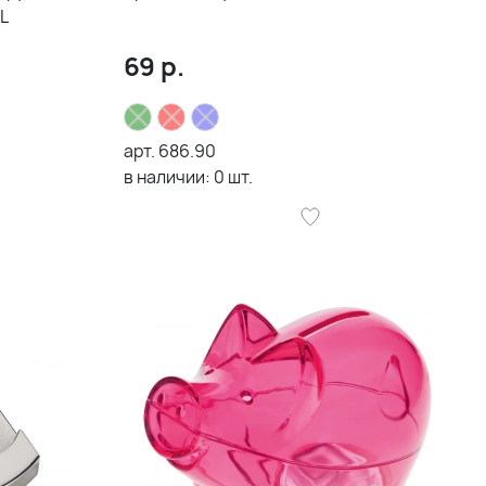
L
69
р.
арт.
686.90
в наличии:
0
шт.