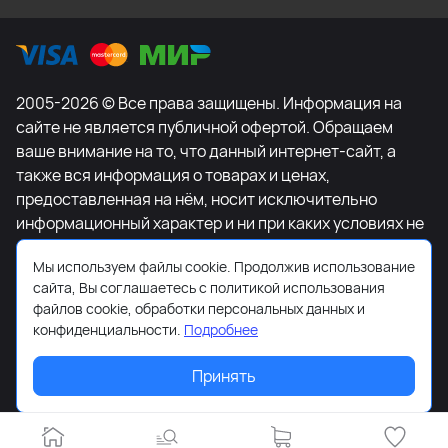
2005-2026 © Все права защищены. Информация на
сайте не является публичной офертой. Обращаем
ваше внимание на то, что данный интернет-сайт, а
также вся информация о товарах и ценах,
предоставленная на нём, носит исключительно
информационный характер и ни при каких условиях не
является публичной офертой, определяемой
Мы используем файлы cookie. Продолжив использование
положениями Статьи 437 Гражданского кодекса
сайта, Вы соглашаетесь с политикой использования
Российской Федерации. Для получения подробной
файлов cookie, обработки персональных данных и
информации о наличии и стоимости указанных
конфиденциальности.
Подробнее
товаров и (или) услуг, пожалуйста, обращайтесь к
менеджеру сайта с помощью специальной формы
Принять
связи или по телефону +7-495-627-77-11.