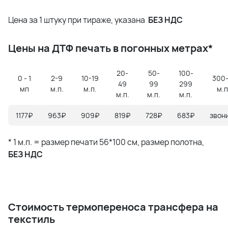
Цена за 1 штуку при тираже, указана
БЕЗ НДС
Цены на ДТФ печать в погонных метрах*
20-
50-
100-
0 - 1
2-9
10-19
300
49
99
299
мп
м.п.
м.п.
м.п
м.п.
м.п.
м.п.
1177₽
963₽
909₽
819₽
728₽
683₽
звон
* 1 м.п. = размер печати 56*100 см, размер полотна,
БЕЗ НДС
Стоимость термопереноса трансфера на
текстиль