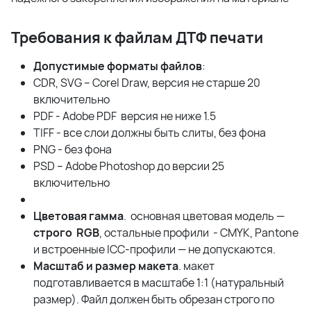
Требования к файлам ДТФ печати
Допустимые форматы файлов
:
CDR, SVG – Corel Draw, версия не старше 20
включительно
PDF - Adobe PDF версия не ниже 1.5
TIFF - все слои должны быть слиты, без фона
PNG - без фона
PSD – Adobe Photoshop до версии 25
включительно
Цветовая гамма
. основная цветовая модель —
строго RGB
, остальные профили - CMYK, Pantone
и встроенные ICC-профили — не допускаются.
Масштаб и размер макета
. макет
подготавливается в масштабе 1:1 (натуральный
размер). Файл должен быть обрезан строго по