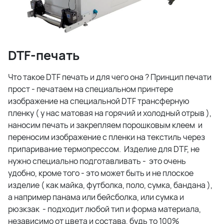
DTF-печать
Что такое DTF печать и для чего она ? Принцип печати
прост -
печатаем на специальном принтере
изображение на специальной DTF трансферную
пленку ( у нас матовая на горячий и холодный отрыв ),
наносим печать и закрепляем порошковым клеем и
переносим изображение с пленки на текстиль через
припаривание термопрессом. Изделие для DTF, не
нужно специально подготавливать - это очень
удобно, кроме того - это может быть и не плоское
изделие ( как майка, футболка, поло, сумка, бандана ),
а например панама или бейсболка, или сумка и
рюзкзак - подходит любой тип и форма материала,
независимо от цвета и состава, будь то 100%