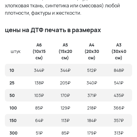
хлопковая ткань, синтетика или смесовая) любой
плотности, фактуры и жесткости.
цены на ДТФ печать в размерах
А6
А5
А4
А3
штук
(10х15
(15х20
(20х30
(30х40
см)
см)
см)
см)
10
344₽
344₽
512₽
848₽
25
138₽
205₽
340₽
541₽
50
103₽
170₽
371₽
435₽
100
85₽
129₽
218₽
366₽
150
64₽
113₽
184₽
357₽
300
51₽
85₽
179₽
313₽