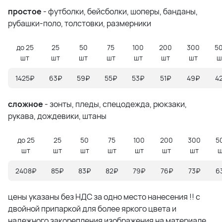
простое
- футболки, бейсболки, шоперы, банданы,
рубашки-поло, толстовки, размерники
до 25
25
50
75
100
200
300
5
шт
шт
шт
шт
шт
шт
шт
ш
1425₽
63₽
59₽
55₽
53₽
51₽
49₽
4
сложное
- зонты, пледы, спецодежда, рюкзаки,
рукава, дождевики, штаны
до 25
25
50
75
100
200
300
5
шт
шт
шт
шт
шт
шт
шт
ш
2408₽
85₽
83₽
82₽
79₽
76₽
73₽
6
цены указаны без НДС за одно место нанесения !! с
двойной припаркой для более яркого цвета и
надежного закорепления изображения на материале