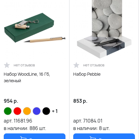
нет отзывов
нет отзывов
Набор WoodLine, 16 Гб,
Набор Pebble
зеленый
954
р.
853
р.
+ 1
арт.
11681.96
арт.
71084.01
в наличии:
886
шт.
в наличии:
8
шт.