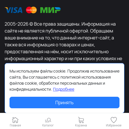
2005-2026 © Все права защищены. Информация на
сайте не является публичной офертой. Обращаем
ваше внимание на то, что данный интернет-сайт, а
также вся информация о товарах и ценах,
предоставленная на нём, носит исключительно
информационный характер и ни при каких условиях не
является публичной офертой, определяемой
Мы используем файлы cookie. Продолжив использование
положениями Статьи 437 Гражданского кодекса
сайта, Вы соглашаетесь с политикой использования
Российской Федерации. Для получения подробной
файлов cookie, обработки персональных данных и
информации о наличии и стоимости указанных
конфиденциальности.
Подробнее
товаров и (или) услуг, пожалуйста, обращайтесь к
менеджеру сайта с помощью специальной формы
Принять
связи или по телефону +7-495-627-77-11.
Главная
Каталог
Корзина
Избранное