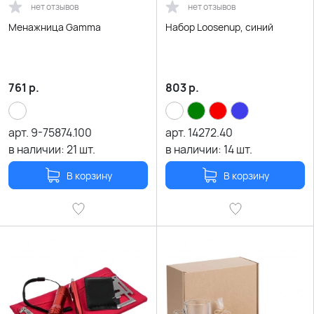
нет отзывов
нет отзывов
Менажница Gamma
Набор Loosenup, синий
761
р.
803
р.
арт.
9-75874.100
арт.
14272.40
в наличии:
21
шт.
в наличии:
14
шт.
В корзину
В корзину