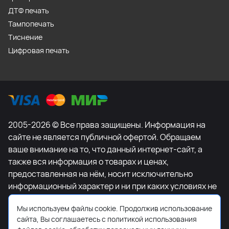
ДТФ печать
Тампопечать
Тиснение
Цифровая печать
2005-2026 © Все права защищены. Информация на
сайте не является публичной офертой. Обращаем
ваше внимание на то, что данный интернет-сайт, а
также вся информация о товарах и ценах,
предоставленная на нём, носит исключительно
информационный характер и ни при каких условиях не
является публичной офертой, определяемой
Мы используем файлы cookie. Продолжив использование
положениями Статьи 437 Гражданского кодекса
сайта, Вы соглашаетесь с политикой использования
Российской Федерации. Для получения подробной