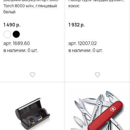
Torch 8000 мАч, глянцевый
кокос
белый
1 490
р.
1 932
р.
арт.
1689.60
арт.
12007.02
в наличии:
0
шт.
в наличии:
0
шт.