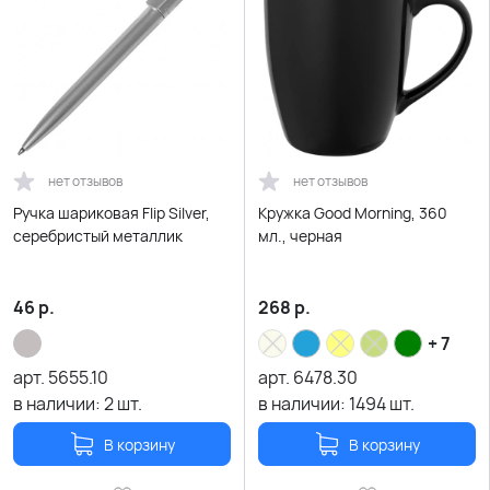
нет отзывов
нет отзывов
Ручка шариковая Flip Silver,
Кружка Good Morning, 360
серебристый металлик
мл., черная
46
р.
268
р.
+ 7
арт.
5655.10
арт.
6478.30
в наличии:
2
шт.
в наличии:
1494
шт.
В корзину
В корзину