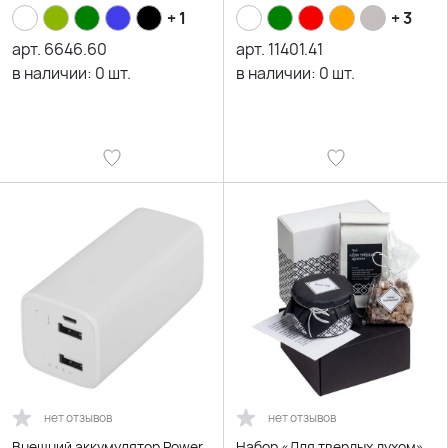
+ 1
+ 3
арт.
6646.60
арт.
11401.41
в наличии:
0
шт.
в наличии:
0
шт.
нет отзывов
нет отзывов
Внешний аккумулятор Power
Набор «Для твердых духом»,