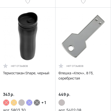
нет отзывов
нет отзывов
Термостакан Shape, черный
Флешка «Ключ», 8 Гб,
серебристая
343
р.
449
р.
+ 1
арт.
5803.30
арт.
5402.08