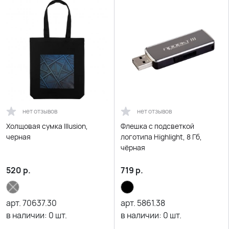
нет отзывов
нет отзывов
Холщовая сумка Illusion,
Флешка с подсветкой
черная
логотипа Highlight, 8 Гб,
чёрная
520
р.
719
р.
арт.
70637.30
арт.
5861.38
в наличии:
0
шт.
в наличии:
0
шт.