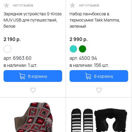
нет отзывов
нет отзывов
Зарядное устройство S-Kross
Набор ланчбоксов в
MUV USB для путешествий,
термосумке Takk Mamma,
белое
зеленый
2 190
р.
2 990
р.
арт.
6963.60
арт.
4500.94
в наличии:
1
шт.
в наличии:
156
шт.
В корзину
В корзину