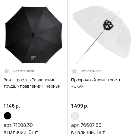
нет отзывов
нет отзывов
Зонт-трость «Разделение
Прозрачный зонт-трость
труда. Управгений», черный
«СКА»
1 146
р.
1 499
р.
арт.
71208.30
арт.
76607.60
в наличии:
5
шт.
в наличии:
1
шт.