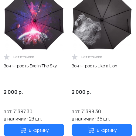
нет отзывов
нет отзывов
Зонт-трость Eye In The Sky
Зонт-трость Like a Lion
2 000
р.
2 000
р.
арт.
71397.30
арт.
71398.30
в наличии:
23
шт.
в наличии:
35
шт.
В корзину
В корзину