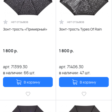
нет отзывов
нет отзывов
Зонт-трость «Примерный»
Зонт-трость Types Of Rain
1 800
р.
1 800
р.
арт.
71399.30
арт.
71406.30
в наличии:
66
шт.
в наличии:
47
шт.
В корзину
В корзину