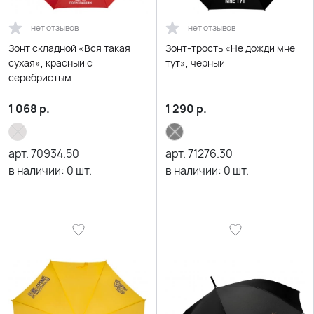
нет отзывов
нет отзывов
Зонт складной «Вся такая
Зонт-трость «Не дожди мне
сухая», красный с
тут», черный
серебристым
1 068
р.
1 290
р.
арт.
70934.50
арт.
71276.30
в наличии:
0
шт.
в наличии:
0
шт.