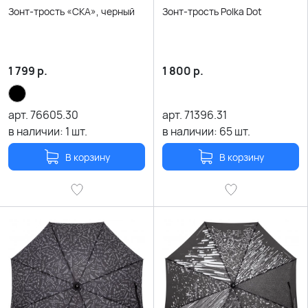
Зонт-трость «СКА», черный
Зонт-трость Polka Dot
1 799
р.
1 800
р.
арт.
76605.30
арт.
71396.31
в наличии:
1
шт.
в наличии:
65
шт.
В корзину
В корзину