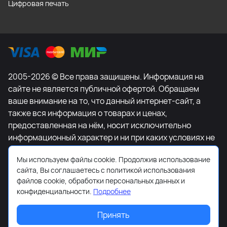
Цифровая печать
2005-2026 © Все права защищены. Информация на
сайте не является публичной офертой. Обращаем
ваше внимание на то, что данный интернет-сайт, а
также вся информация о товарах и ценах,
предоставленная на нём, носит исключительно
информационный характер и ни при каких условиях не
является публичной офертой, определяемой
Мы используем файлы cookie. Продолжив использование
положениями Статьи 437 Гражданского кодекса
сайта, Вы соглашаетесь с политикой использования
Российской Федерации. Для получения подробной
файлов cookie, обработки персональных данных и
информации о наличии и стоимости указанных
конфиденциальности.
Подробнее
товаров и (или) услуг, пожалуйста, обращайтесь к
менеджеру сайта с помощью специальной формы
Принять
связи или по телефону +7-495-627-77-11.