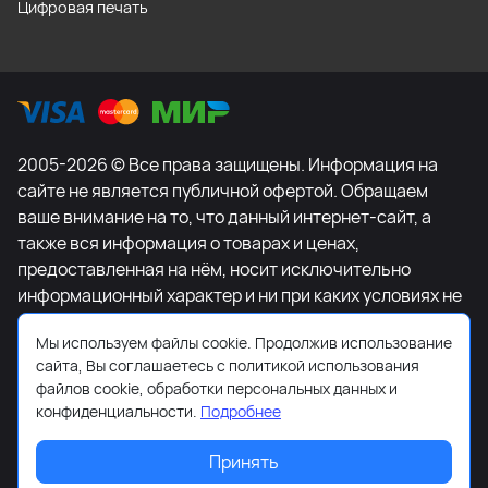
Цифровая печать
2005-2026 © Все права защищены. Информация на
сайте не является публичной офертой. Обращаем
ваше внимание на то, что данный интернет-сайт, а
также вся информация о товарах и ценах,
предоставленная на нём, носит исключительно
информационный характер и ни при каких условиях не
является публичной офертой, определяемой
Мы используем файлы cookie. Продолжив использование
положениями Статьи 437 Гражданского кодекса
сайта, Вы соглашаетесь с политикой использования
Российской Федерации. Для получения подробной
файлов cookie, обработки персональных данных и
информации о наличии и стоимости указанных
конфиденциальности.
Подробнее
товаров и (или) услуг, пожалуйста, обращайтесь к
менеджеру сайта с помощью специальной формы
Принять
связи или по телефону +7-495-627-77-11.