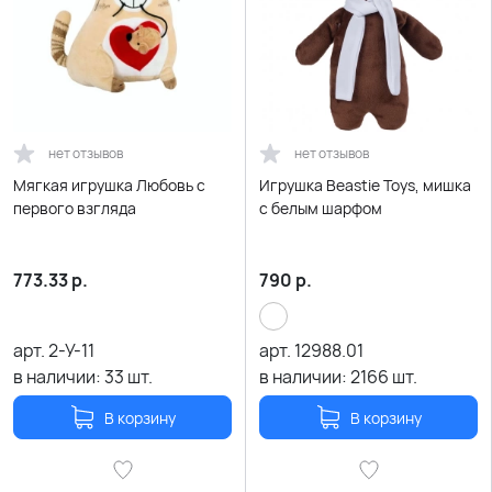
нет отзывов
нет отзывов
Мягкая игрушка Любовь с
Игрушка Beastie Toys, мишка
первого взгляда
с белым шарфом
773.33
р.
790
р.
арт.
2-У-11
арт.
12988.01
в наличии:
33
шт.
в наличии:
2166
шт.
В корзину
В корзину