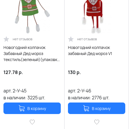
нет отзывов
нет отзывов
Новогодний колпачок
Новогодний колпачок
Забавный Дед мороз
забавный Дед мороз V1
текстиль(зеленый)(упаковка
для конфет)
127.78
р.
130
р.
арт.
2-У-45
арт.
2-У-46
в наличии:
3225
шт.
в наличии:
2776
шт.
В корзину
В корзину