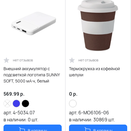
нет отзывов
нет отзывов
Внешний аккумулятор с
Термокружка из кофейной
подсветкой логотипа SUNNY
шелухи
SOFT, 5000 мА·ч, белый
569.99
р.
0
р.
арт.
4-5034.07
арт.
6-MO6106-06
в наличии:
0
шт.
в наличии:
30869
шт.
В корзину
В корзину