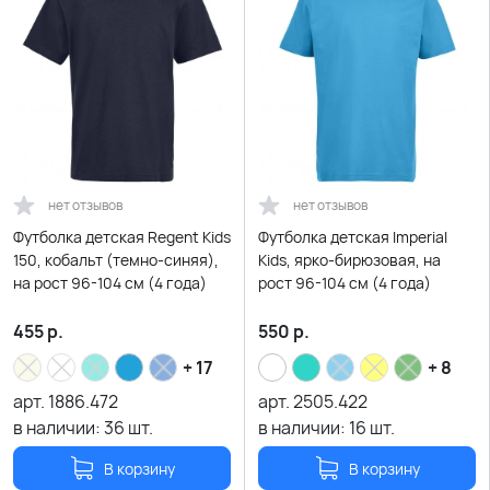
нет отзывов
нет отзывов
Футболка детская Regent Kids
Футболка детская Imperial
150, кобальт (темно-синяя),
Kids, ярко-бирюзовая, на
на рост 96-104 см (4 года)
рост 96-104 см (4 года)
455
р.
550
р.
+ 17
+ 8
арт.
1886.472
арт.
2505.422
в наличии:
36
шт.
в наличии:
16
шт.
В корзину
В корзину