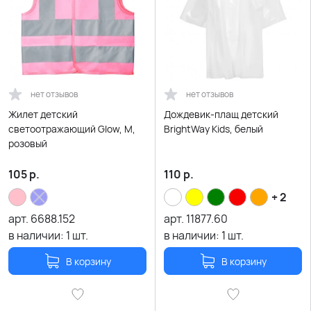
нет отзывов
нет отзывов
Жилет детский
Дождевик-плащ детский
светоотражающий Glow, M,
BrightWay Kids, белый
розовый
105
р.
110
р.
+ 2
арт.
6688.152
арт.
11877.60
в наличии:
1
шт.
в наличии:
1
шт.
В корзину
В корзину