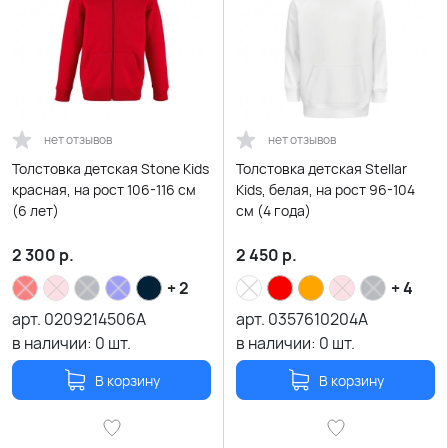
нет отзывов
нет отзывов
Толстовка детская Stone Kids
Толстовка детская Stellar
красная, на рост 106-116 см
Kids, белая, на рост 96-104
(6 лет)
см (4 года)
2 300
р.
2 450
р.
+ 2
+ 4
арт.
0209214506A
арт.
0357610204A
в наличии:
0
шт.
в наличии:
0
шт.
В корзину
В корзину