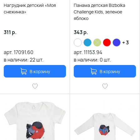
Нагрудник детский «Моя
Панама детская Bizbolka
снежинка»
Challenge Kids, зеленое
яблоко
311
р.
343
р.
+ 3
арт.
17091.60
арт.
11153.94
в наличии:
22
шт.
в наличии:
0
шт.
В корзину
В корзину