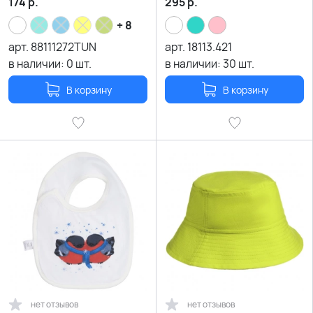
174
р.
295
р.
+ 8
арт.
88111272TUN
арт.
18113.421
в наличии:
0
шт.
в наличии:
30
шт.
В корзину
В корзину
нет отзывов
нет отзывов