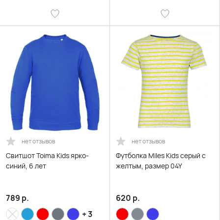
нет отзывов
нет отзывов
Свитшот Toima Kids ярко-
Футболка Miles Kids серый с
синий, 6 лет
желтым, размер 04Y
789
р.
620
р.
+ 3