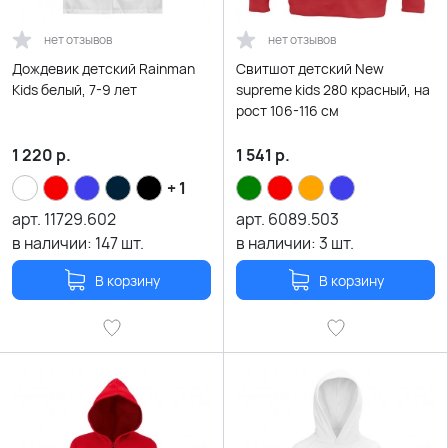
нет отзывов
нет отзывов
Дождевик детский Rainman
Свитшот детский New
Kids белый, 7-9 лет
supreme kids 280 красный, на
рост 106-116 см
1 220
р.
1 541
р.
+ 1
арт.
11729.602
арт.
6089.503
в наличии:
147
шт.
в наличии:
3
шт.
В корзину
В корзину