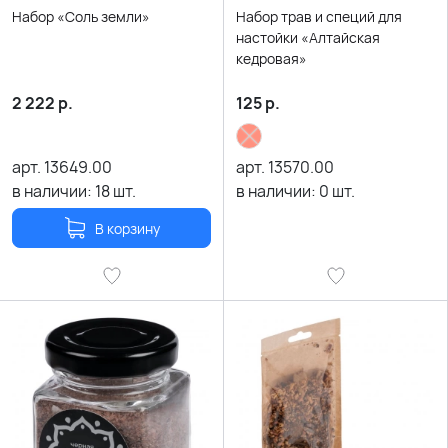
Набор «Соль земли»
Набор трав и специй для
настойки «Алтайская
кедровая»
2 222
р.
125
р.
арт.
13649.00
арт.
13570.00
в наличии:
18
шт.
в наличии:
0
шт.
В корзину