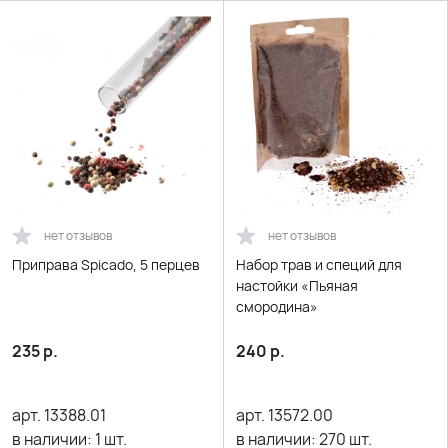
нет отзывов
нет отзывов
Приправа Spicado, 5 перцев
Набор трав и специй для
настойки «Пьяная
смородина»
235
р.
240
р.
арт.
13388.01
арт.
13572.00
в наличии:
1
шт.
в наличии:
270
шт.