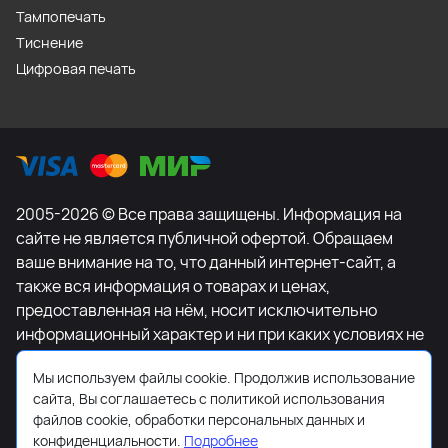
Тампопечать
Тиснение
Цифровая печать
2005-2026 © Все права защищены. Информация на
сайте не является публичной офертой. Обращаем
ваше внимание на то, что данный интернет-сайт, а
также вся информация о товарах и ценах,
предоставленная на нём, носит исключительно
информационный характер и ни при каких условиях не
является публичной офертой, определяемой
Мы используем файлы cookie. Продолжив использование
положениями Статьи 437 Гражданского кодекса
сайта, Вы соглашаетесь с политикой использования
Российской Федерации. Для получения подробной
файлов cookie, обработки персональных данных и
информации о наличии и стоимости указанных
конфиденциальности.
Подробнее