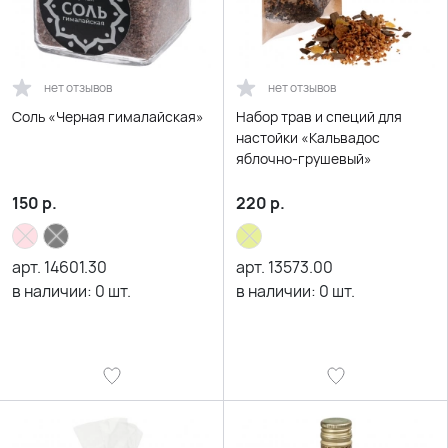
нет отзывов
нет отзывов
Соль «Черная гималайская»
Набор трав и специй для
настойки «Кальвадос
яблочно-грушевый»
150
р.
220
р.
арт.
14601.30
арт.
13573.00
в наличии:
0
шт.
в наличии:
0
шт.