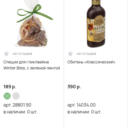
нет отзывов
нет отзывов
Специи для глинтвейна
Сбитень «Классический»
Winter Bliss, с зеленой лентой
189
р.
390
р.
арт.
28801.90
арт.
14034.00
в наличии:
0
шт.
в наличии:
0
шт.