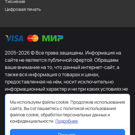
Тиснение
Цифровая печать
2005-2026 © Все права защищены. Информация на
сайте не является публичной офертой. Обращаем
ваше внимание на то, что данный интернет-сайт, а
также вся информация о товарах и ценах,
предоставленная на нём, носит исключительно
информационный характер и ни при каких условиях не
является публичной офертой, определяемой
Мы используем файлы cookie. Продолжив использование
положениями Статьи 437 Гражданского кодекса
сайта, Вы соглашаетесь с политикой использования
Российской Федерации. Для получения подробной
файлов cookie, обработки персональных данных и
информации о наличии и стоимости указанных
конфиденциальности.
Подробнее
товаров и (или) услуг, пожалуйста, обращайтесь к
менеджеру сайта с помощью специальной формы