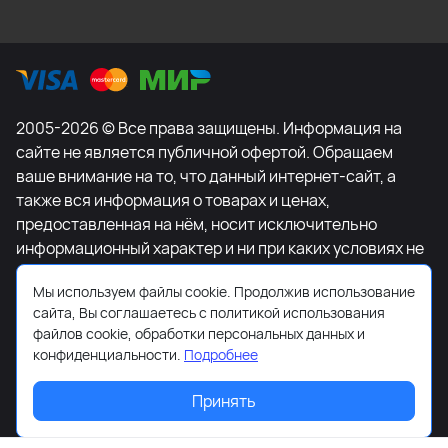
2005-2026 © Все права защищены. Информация на
сайте не является публичной офертой. Обращаем
ваше внимание на то, что данный интернет-сайт, а
также вся информация о товарах и ценах,
предоставленная на нём, носит исключительно
информационный характер и ни при каких условиях не
является публичной офертой, определяемой
Мы используем файлы cookie. Продолжив использование
положениями Статьи 437 Гражданского кодекса
сайта, Вы соглашаетесь с политикой использования
Российской Федерации. Для получения подробной
файлов cookie, обработки персональных данных и
информации о наличии и стоимости указанных
конфиденциальности.
Подробнее
товаров и (или) услуг, пожалуйста, обращайтесь к
менеджеру сайта с помощью специальной формы
Принять
связи или по телефону +7-495-627-77-11.