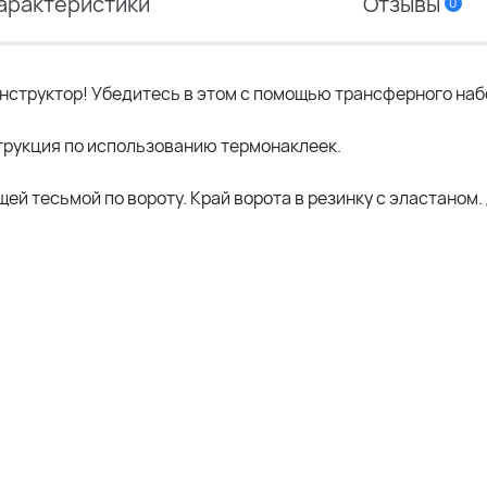
арактеристики
Отзывы
0
конструктор! Убедитесь в этом с помощью трансферного наб
струкция по использованию термонаклеек.
ей тесьмой по вороту. Край ворота в резинку с эластаном