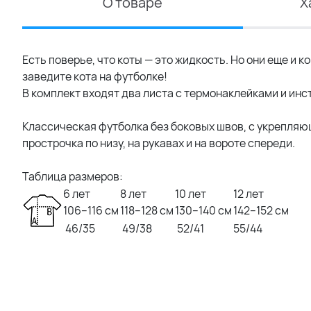
О товаре
Х
Есть поверье, что коты — это жидкость. Но они еще и 
заведите кота на футболке!
В комплект входят два листа с термонаклейками и ин
Классическая футболка без боковых швов, с укрепляющ
прострочка по низу, на рукавах и на вороте спереди.
Таблица размеров:
6 лет
8 лет
10 лет
12 лет
106–116 см
118–128 см
130–140 см
142–152 см
46/35
49/38
52/41
55/44