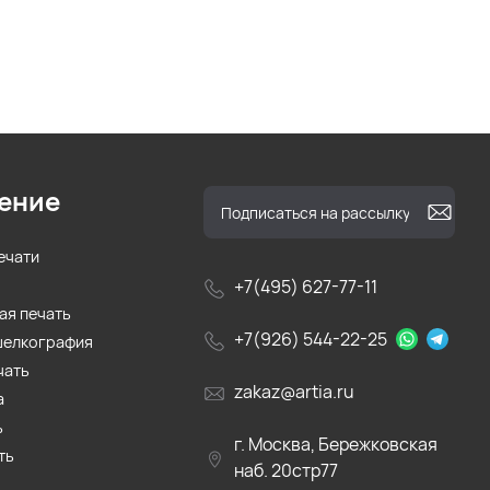
ение
ечати
+7(495) 627-77-11
ая печать
+7(926) 544-22-25
шелкография
чать
zakaz@artia.ru
а
ь
г. Москва, Бережковская
ть
наб. 20стр77