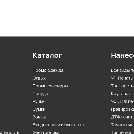
Каталог
Нанес
Промо одежда
Все виды п
Отдых
УФ-Печать
Промо сувениры
Трафаретн
Посуда
Круговая 
Ручки
УФ-ДТФ пе
Сумки
Гравировк
Зонты
ДТФ печат
Ежедневники и блокноты
Тампопеча
иальности
Электроника
Тиснение