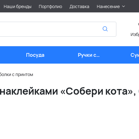
Наши бренды
Портфолио
Доставка
Нанесение
Изб
Посуда
Ручки с
Су
логотипом
болки с принтом
наклейками «Собери кота», 