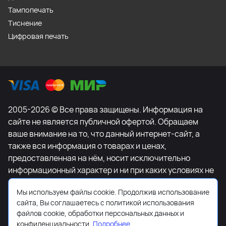
Тампопечать
Тиснение
Цифровая печать
2005-2026 © Все права защищены. Информация на
сайте не является публичной офертой. Обращаем
ваше внимание на то, что данный интернет-сайт, а
также вся информация о товарах и ценах,
предоставленная на нём, носит исключительно
информационный характер и ни при каких условиях не
является публичной офертой, определяемой
Мы используем файлы cookie. Продолжив использование
положениями Статьи 437 Гражданского кодекса
сайта, Вы соглашаетесь с политикой использования
Российской Федерации. Для получения подробной
файлов cookie, обработки персональных данных и
информации о наличии и стоимости указанных
конфиденциальности.
Подробнее