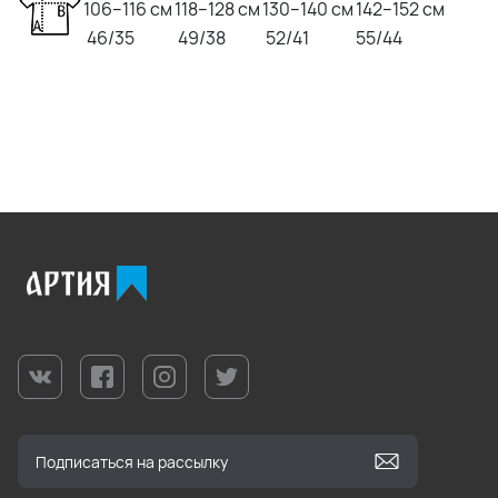
106–116 см
118–128 см
130–140 см
142–152 см
46/35
49/38
52/41
55/44