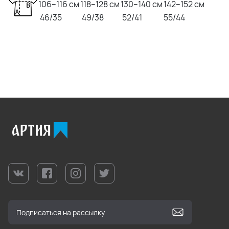
106–116 см
118–128 см
130–140 см
142–152 см
46/35
49/38
52/41
55/44