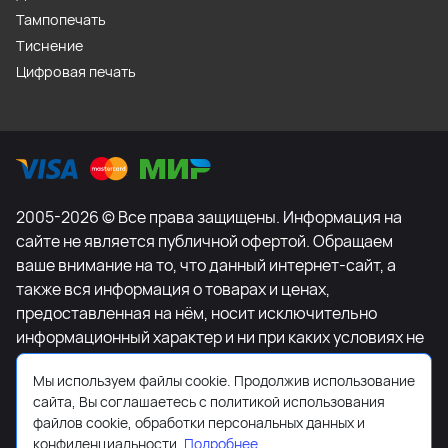
Тампопечать
Тиснение
Цифровая печать
2005-2026 © Все права защищены. Информация на
сайте не является публичной офертой. Обращаем
ваше внимание на то, что данный интернет-сайт, а
также вся информация о товарах и ценах,
предоставленная на нём, носит исключительно
информационный характер и ни при каких условиях не
является публичной офертой, определяемой
Мы используем файлы cookie. Продолжив использование
положениями Статьи 437 Гражданского кодекса
сайта, Вы соглашаетесь с политикой использования
Российской Федерации. Для получения подробной
файлов cookie, обработки персональных данных и
информации о наличии и стоимости указанных
конфиденциальности.
Подробнее