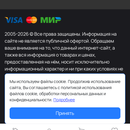
2005-2026 © Все права защищены. Информация на
сайте не является публичной офертой. Обращаем
ваше внимание на то, что данный интернет-сайт, а
также вся информация о товарах и ценах,
предоставленная на нём, носит исключительно
информационный характер и ни при каких условиях не
является публичной офертой, определяемой
Мы используем файлы cookie. Продолжив использование
положениями Статьи 437 Гражданского кодекса
сайта, Вы соглашаетесь с политикой использования
Российской Федерации. Для получения подробной
файлов cookie, обработки персональных данных и
информации о наличии и стоимости указанных
конфиденциальности.
Подробнее
товаров и (или) услуг, пожалуйста, обращайтесь к
менеджеру сайта с помощью специальной формы
Принять
связи или по телефону +7-495-627-77-11.